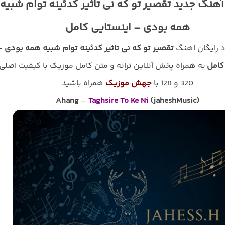
آهنگ جدید تقصیر تو که نی تاثیر کدئینه توام شبیه
همه بودی – اینستایی کامل
د رایگان اهنگ
تقصیر تو که نی تاثیر کدئینه توام شبیه همه بودی –
کامل
به همراه پخش آنلاین ترانه و متن کامل موزیک با کیفیت اصلی
320 و 128 با
جهش موزیک
همراه باشید
Ahang
–
Taghsire To Ke Ni
(jaheshMusic)