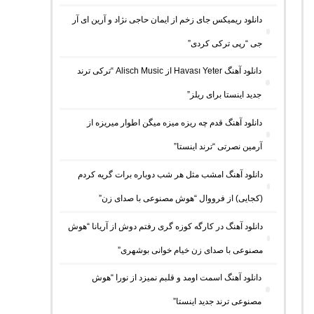
دانلود ریمیکس جای زخم از ایمان حاجی نژاد و آرین ای آر
جی “رپی ترکی کردی”
دانلود آهنگ Havası Yeter از Alisch Music “ترکی ترند
جدید اینستا برای ریلز”
دانلود آهنگ ﻗﺪم ﭼﻪ رﻳﺰه ﻣﻴﺰه ﻣﻴﮕﻦ اﻃﻮار ﻣﻴﺮﻳﺰه از
آرمین نصرتی “ترند اینستا”
دانلود آهنگ امشب مثل هر شب دوباره برات گریه کردم
(کجایی) از فرووال “هوش مصنوعی با صدای زن”
دانلود آهنگ در کارگه کوزه گری رفتم دوش از آریانا “هوش
مصنوعی با صدای زن خیام خوانی بوشهری”
دانلود آهنگ اسمت اومد و قلبم نمیزد از نورا “هوش
مصنوعی ترند جدید اینستا”