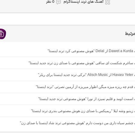
آهنگ های ترند اینستاگرام
0 نظر
رتبط
ینستا”
نگ ساغرم شکست ای ساقی “هوش مصنوعی با صدای زن ترند جدید اینستا”
ی ریلز”
گ ﻗﺪم ﭼﻪ رﻳﺰه ﻣﻴﺰه ﻣﻴﮕﻦ اﻃﻮار ﻣﻴﺮﻳﺰه از آرمین نصرتی “ترند اینستا”
گ اسمت اومد و قلبم نمیزد از نورا “هوش مصنوعی ترند جدید اینستا”
گ زینبو وشه لیلا “ریمیکس با صدای زن هوش مصنوعی بندری ترند اینستا”
گ چشم سیاه داری من دوست دارم “هوش مصنوعی ترند شاد اینستا با صدای زن”