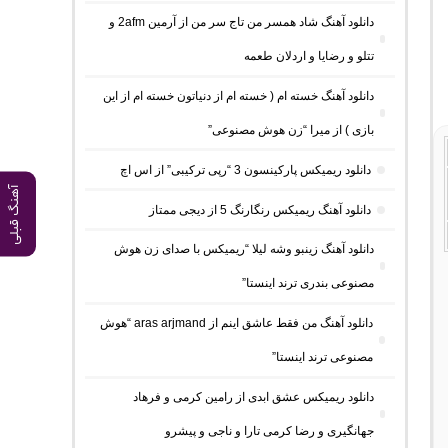
دانلود آهنگ شاد همسر من تاج سر من از آرمین 2afm و
تتلو و رضایا و اردلان طعمه
دانلود آهنگ خسته ام ( خسته ام از دنیاتون خسته ام از این
بازی ) از میرا “زن هوش مصنوعی”
دانلود ریمیکس پارکینسون 3 “رپی ترکیبی” از اس اچ
آهنگ قبلی
دانلود آهنگ ریمیکس رنگارنگ 5 از دیجی ممتاز
دانلود آهنگ زینبو وشه لیلا “ریمیکس با صدای زن هوش
مصنوعی بندری ترند اینستا”
دانلود آهنگ من فقط عاشق اینم از aras arjmand “هوش
مصنوعی ترند اینستا”
دانلود ریمیکس عشق ابدی از رامین کرمی و فرهاد
جهانگیری و رضا کرمی تارا و ناجی و پیشرو