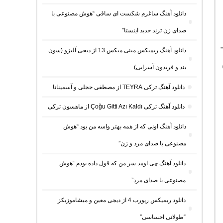
دانلود آهنگ ساغرم شکست ای ساقی “هوش مصنوعی با
صدای زن ترند جدید اینستا”
دانلود آهنگ ریمیکس مینی میکس 13 از دیجی آلیزو (سون
بند و فریدون آسرایی)
دانلود آهنگ ترکی TEYRA از مصطفی ججلی و آسمیناتا
دانلود آهنگ ترکی Çoğu Gitti Azı Kaldı از ماهسون ترکی
دانلود آهنگ اونی که از همه بهتر واسه من بود “هوش
مصنوعی با صدای مرد و زن”
دانلود آهنگ چی اومد سر من که قول داده بودم “هوش
مصنوعی با صدای مرد”
دانلود ریمیکس ریورب 4 از دیجی معین و میشاموزیکز
“طولانی احساسی”