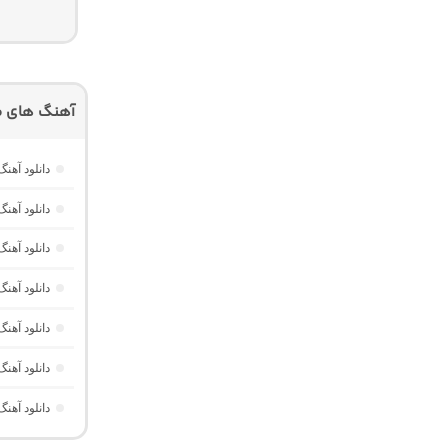
آهنگ های م
دانلود آهنگ Dawet a Kurda از Delal “هوش مصنوعی کرد ترند ا
دانلود آه
دانلود آهنگ Havası Yeter از Alisch Music “ترکی ترند جدید اینستا برا
دانلود آهن
دانلود آهن
دانلود آهن
دانلود آهن