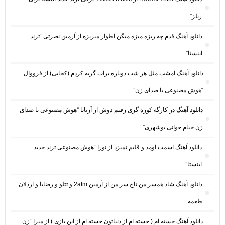
ریلز”
دانلود آهنگ ﻗﺪم ﭼﻪ رﻳﺰه ﻣﻴﺰه ﻣﻴﮕﻦ اﻃﻮار ﻣﻴﺮﻳﺰه از آرمین نصرتی “ترند
اینستا”
دانلود آهنگ امشب مثل هر شب دوباره برات گریه کردم (کجایی) از فرووال
“هوش مصنوعی با صدای زن”
دانلود آهنگ در کارگه کوزه گری رفتم دوش از آریانا “هوش مصنوعی با صدای
زن خیام خوانی بوشهری”
دانلود آهنگ اسمت اومد و قلبم نمیزد از نورا “هوش مصنوعی ترند جدید
اینستا”
دانلود آهنگ شاد همسر من تاج سر من از آرمین 2afm و تتلو و رضایا و اردلان
طعمه
دانلود آهنگ خسته ام ( خسته ام از دنیاتون خسته ام از این بازی ) از میرا “زن