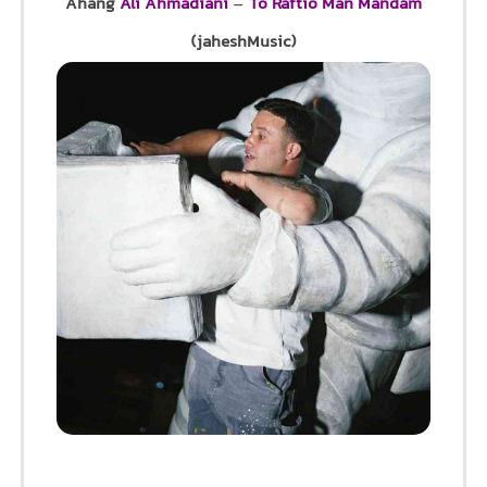
Ahang
Ali Ahmadiani
–
To Raftio Man Mandam
(jaheshMusic)