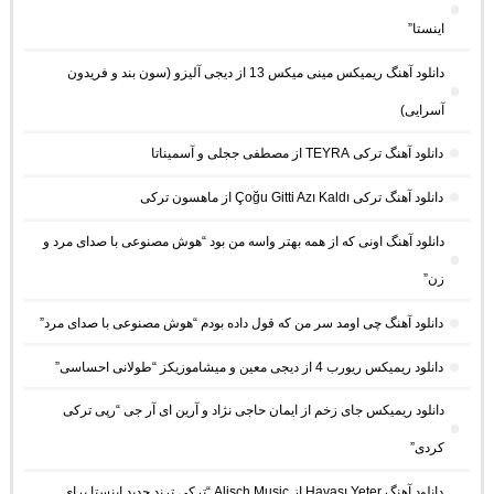
اینستا”
دانلود آهنگ ریمیکس مینی میکس 13 از دیجی آلیزو (سون بند و فریدون
آسرایی)
دانلود آهنگ ترکی TEYRA از مصطفی ججلی و آسمیناتا
دانلود آهنگ ترکی Çoğu Gitti Azı Kaldı از ماهسون ترکی
دانلود آهنگ اونی که از همه بهتر واسه من بود “هوش مصنوعی با صدای مرد و
زن”
دانلود آهنگ چی اومد سر من که قول داده بودم “هوش مصنوعی با صدای مرد”
دانلود ریمیکس ریورب 4 از دیجی معین و میشاموزیکز “طولانی احساسی”
دانلود ریمیکس جای زخم از ایمان حاجی نژاد و آرین ای آر جی “رپی ترکی
کردی”
دانلود آهنگ Havası Yeter از Alisch Music “ترکی ترند جدید اینستا برای