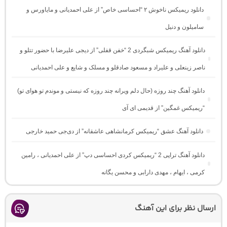
دانلود ریمیکس ناخوش ۲ “احساسی خاص” از علی احمدیانی و مایاورس و
سامیلون و دنیل
دانلود آهنگ ریمیکس شبگردی 2 “خفن قفلی” از دیجی علیرضا با حضور تتلو و
ناصر زینعلی و علیراد و مسعود صادقلو و مسلک و شایع و علی احمدیانی
دانلود آهنگ چند روزه (حال دلم ویرانه چند روزه که نیستی و موندم تو هوای تو)
“ریمیکس غمگین” از قدیمی ای آی
دانلود آهنگ عشق “ریمیکس کرمانشاهی عاشقانه” از دی‌جی حمید خارجی
دانلود آهنگ تراپی 2 “ریمیکس کردی احساسی دپ” از علی احمدیانی ، رامین
کرمی ، ایهام ، مهدی دارابی و محسن یگانه
ارسال نظر برای این آهنگ