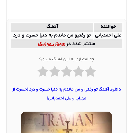
خواننده
آهنگ
علی احمدیانی
تو رفتیو من ماندم یه دنیا حسرت و درد
منتشر شده در
جهش موزیک
چه امتیازی به این آهنگ میدی؟
دانلود آهنگ ﺗﻮ رﻓﺘﻰ و ﻣﻦ ﻣﺎﻧﺪم ﻳﻪ دﻧﻴﺎ ﺣﺴﺮت و درد (حسرت از
مهراب و علی احمدیانی)