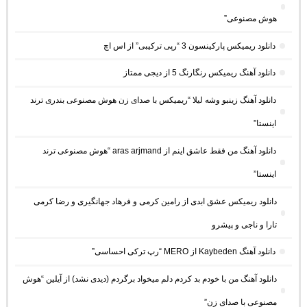
هوش مصنوعی”
دانلود ریمیکس پارکینسون 3 “رپی ترکیبی” از اس اچ
دانلود آهنگ ریمیکس رنگارنگ 5 از دیجی ممتاز
دانلود آهنگ زینبو وشه لیلا “ریمیکس با صدای زن هوش مصنوعی بندری ترند
اینستا”
دانلود آهنگ من فقط عاشق اینم از aras arjmand “هوش مصنوعی ترند
اینستا”
دانلود ریمیکس عشق ابدی از رامین کرمی و فرهاد جهانگیری و رضا کرمی
تارا و ناجی و پیشرو
دانلود آهنگ Kaybeden از MERO “رپ ترکی احساسی”
دانلود آهنگ من با خودم بد کردم دلم میخواد برگردم (دیدی نشد) از آیلین “هوش
مصنوعی با صدای زن”