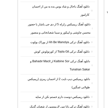
دانلود آهنگ باحال و شاد بوس بده به من از احسان
کاراموز
دانلود آهنگ ریمیکس زلزله 5 از دی جی یاشار با حضور
محسن چاوشی و اپیکور و سینا شعبانخانی و منصور
دانلود آهنگ ترکی Ah Be Manolya از بوراک بولوت
دانلود آهنگ ترکی Topla Git از کورتولوش کوش
دانلود آهنگ ترکی Kalbine Sor از Bahadır Macit و
Tunahan Sakar
دانلود ریمیکس دیپ نایت 2 از احسان رمزی (ریمیکس
طولانی غمگین)
دانلود ریمیکس دوست دارم خستم نکن از سایه
دانلود آهنگ ترکی بانا سن لازیمسین از شعبان گدیک