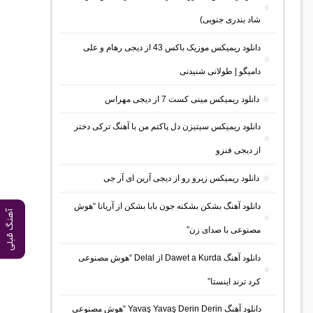
شاد بندری جنوبی)
دانلود ریمیکس موزیک باکس 43 از دیجی رهام و علی
دامیگو | طولانی شنیدنی
دانلود ریمیکس مینی کست 7 از دیجی مهراس
دانلود ریمیکس سیتیزن دل پاکتم من با آهنگ ترکی دختر
از دیجی فنزو
دانلود ریمیکس زیرو رو از دیجی آرین ای آر جی
دانلود آهنگ بشکن بشکنه جون بابا بشکن از آریانا “هوش
آهنگ قبلی
مصنوعی با صدای زن”
دانلود آهنگ Dawet a Kurda از Delal “هوش مصنوعی
کرد ترند اینستا”
دانلود آهنگ Yavaş Yavaş Derin Derin “هوش مصنوعی