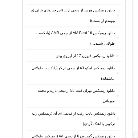
دانلود ریمکیس هوس از دیجی آرین (این خیابونای خالی (بر
نیومدم از پست))
دانلود ریمیکس AM Beat 16 از دیجی AMB (پادکست
طولانی شنیدنی)
دانلود ریمیکس فیوژن 17 از لیروی بیتز
دانلود ریمیکس امکو 43 از دیجی ام کو (پادکست طولانی
عاشقانه)
دانلود ریمیکس تهران فیت 55 از دیجی باربد و محمد
موریانی
دانلود ریمیکس یادت رفت از قدیمی ای آی (ریمیکس رپ
ترکیبی با آهنک کُردی)
دانلود ریمیکس گمبرون 6 از دیجی 4A (ریمیکس طولانی