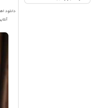
دانلود ا
آنلای