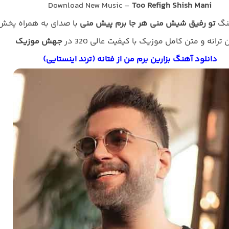
Download New Music –
Too Refigh Shish Mani
هنگ
تو رفیق شیش منی هر جا برم پیش منی
با صدای
به همراه پخش
ن ترانه و متن کامل موزیک با کیفیت عالی 320 در
جهش موزیک
دانلود آهنگ بزارین برم من از فتانه (ترند اینستایی)