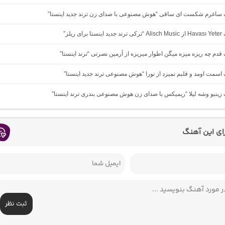
نگ ساغرم شکست ای ساقی “هوش مصنوعی با صدای زن ترند جدید اینستا”
ی ریلز”
گ ﻗﺪم ﭼﻪ رﻳﺰه ﻣﻴﺰه ﻣﻴﮕﻦ اﻃﻮار ﻣﻴﺮﻳﺰه از آرمین نصرتی “ترند اینستا”
گ اسمت اومد و قلبم نمیزد از نورا “هوش مصنوعی ترند جدید اینستا”
گ زینبو وشه لیلا “ریمیکس با صدای زن هوش مصنوعی بندری ترند اینستا”
رای این آهنگ
ثبت نظر