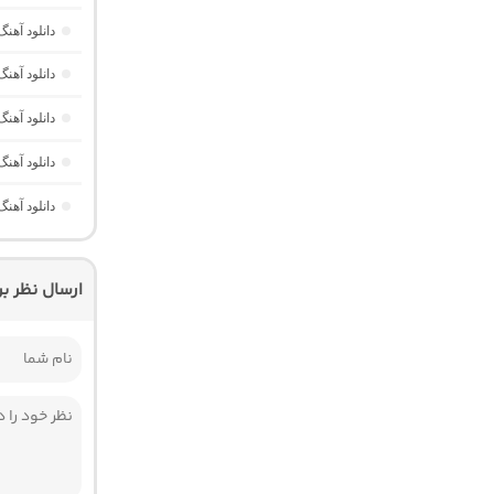
دانلود آه
دانلود آهنگ Havası Yeter از Alisch Music “ترکی ترند جدید اینستا برا
دانلود آهن
دانلود آهن
دانلود آهن
ارسال نظر ب