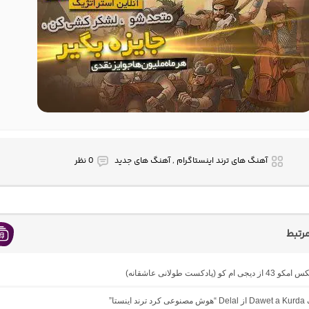
آهنگ های ترند اینستاگرام , آهنگ های جدید
0 نظر
رتبط
ام کو (پادکست طولانی عاشقانه)
ینستا”