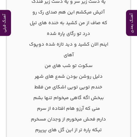
ﻳﻪ دﺳﺖ زﻳﺮ ﺳﺮ و ﻳﻪ دﺳﺖ زﻳﺮ ﻓﻨﺪک
آﺗﻴﺶ ﻣﻴﻜﺸﻢ اﻳﻦ ﻫﻢ ﺻﺪای رک رو
آهنگ بعدی
آهنگ قبلی
ﻛﻪ ﺻﺎف از ﻣﻦ ﻛﺸﻴﺪ ﺑﻪ ﺧﻨﺪه ﻫﺎی ﺗﭙﻞ
درد ﺗﻮ رﮔﺎی ﭘﺎره ﺷﺪه
اﻳﻨﻢ اﻟﺎن ﻛﺸﻴﺪ و دﻳﺪ ﺗﺎزه ﺷﺪه دوﭘﻮک
آﻫﺎی
ﺳﻜﻮت ﺗﻮ ﺷﺐ ﻫﺎی ﻣﻦ
دﻟﻴﻞ روﺷﻦ ﺑﻮدن ﺷﻤع ﻫﺎی ﺷﻬﺮ
ﺧﻨﺪم ﺗﻮﻳﻰ ﺗﻮﻳﻰ اﺷﻜﺎی ﻣﻦ ﻓﻘﻄ
ﺑﺒﺨﺶ اﮔﻪ ﮔﺎﻫﻰ ﻣﻴﺨﻮام ﺗﻨﻬﺎ ﺑﺸﻢ
ﻣﻨﻰ ﻛﻪ آرزو ﻫﺎم اﻓﺘﺎده از ﺳﺮم
دارم ﻓﺤﺶ ﻣﻴﺨﻮرم از وﺟﺪان ﻣﺴﺨﺮم
ﺗﻴﻜﻪ ﭘﺎره ﺗﺮ از اﻳﻦ ﮔﻞ ﻫﺎی ﭘﺮﭘﺮم