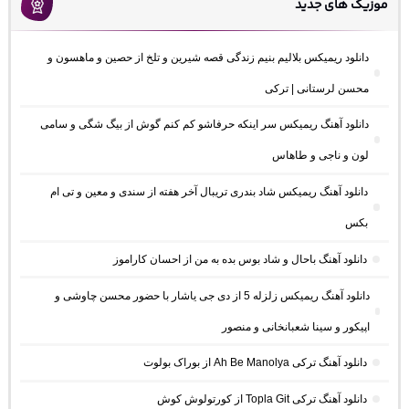
موزیک های جدید
دانلود ریمیکس بلالیم بنیم زندگی قصه شیرین و تلخ از حصین و ماهسون و
محسن لرستانی | ترکی
دانلود آهنگ ریمیکس سر اینکه حرفاشو کم کنم گوش از بیگ شگی و سامی
لون و ناجی و طاهاس
دانلود آهنگ ریمیکس شاد بندری تریبال آخر هفته از سندی و معین و تی ام
بکس
دانلود آهنگ باحال و شاد بوس بده به من از احسان کاراموز
دانلود آهنگ ریمیکس زلزله 5 از دی جی یاشار با حضور محسن چاوشی و
اپیکور و سینا شعبانخانی و منصور
دانلود آهنگ ترکی Ah Be Manolya از بوراک بولوت
دانلود آهنگ ترکی Topla Git از کورتولوش کوش