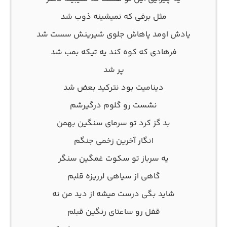
ﻣﺜﻞ ﺑﺮﻓﻰ ﻛﻪ ﻧﻤﻴﺸﻴﻨﻪ ذوب ﺷﺪ
ﻳﺎدش اوﻣﺪ ﭘﺎﻫﺎش ﺟﻠﻮی ﺷﻴﺮﻳﻨﺶ ﺳﺴﺖ ﺷﺪ
ﻓﺮﻫﺎدی ﻛﻪ ﻛﻮه ﻛﻨﺪ ﻳﻪ ﺗﻴﻜﻪ ﺑﻤﺐ ﺷﺪ
ﭘﺮ ﺷﺪ
دﻳﻨﺎﻣﻴﺖ ﺑﻮد ﻧﺘﺮﻛﻴﺪ ﺑﻌﺾ ﺷﺪ
ﻧﺸﺴﺖ رو ﮔﻠﻮم درﮔﻴﺮﺷﻢ
ﺑﺪ ﮔﺰ ﻛﺮد ﺗﻮ ﺳﺮﻣﺎی ﺳﻨﮕﻴﻦ ﺑﻬﻤﻦ
اﻧﮕﺎر آﺧﺮﻳﻦ زﺧﻤﻰ ﺟﻨﮕﻢ
ﻳﻪ ﺳﺮﺑﺎز ﺗﻮ ﺳﻜﻮت ﻏﻤﮕﻴﻦ ﺳﻨﮕﺮ
ﮔﺎﻫﻰ از ﺳﻴﺎﻫﻰ ﻟﺮرﻳﺰه ﻗﻠﺒﻢ
ﺷﺎﻳﺪ ﺑﮕﻰ درﺳﺖ ﻣﻴﺸﻪ از دﻳﺪ ﻣﻦ ﻧﻪ
ﻗﻔﻞ رو ﺳﺎﻋﺘﺎی رﻧﮕﻴﻦ ﻗﺒﻠﻢ