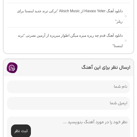
دانلود آهنگ Havası Yeter از Alisch Music “ترکی ترند جدید اینستا برای
ریلز”
دانلود آهنگ ﻗﺪم ﭼﻪ رﻳﺰه ﻣﻴﺰه ﻣﻴﮕﻦ اﻃﻮار ﻣﻴﺮﻳﺰه از آرمین نصرتی “ترند
اینستا”
ارسال نظر برای این آهنگ
ثبت نظر