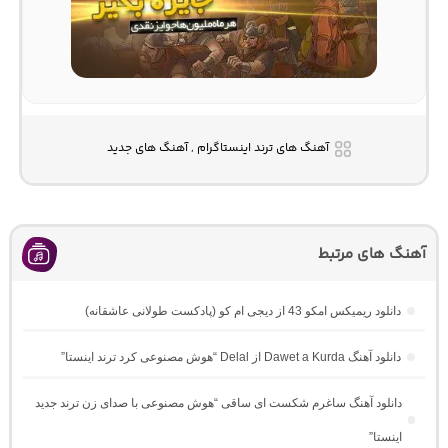
آهنگ های ترند اینستاگرام , آهنگ های جدید
آهنگ های مرتبط
دانلود ریمیکس امکو 43 از دیجی ام کو (پادکست طولانی عاشقانه)
دانلود آهنگ Dawet a Kurda از Delal “هوش مصنوعی کرد ترند اینستا”
دانلود آهنگ ساغرم شکست ای ساقی “هوش مصنوعی با صدای زن ترند جدید
اینستا”