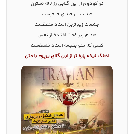
ﺗﻮ ﻛﻮدوم از اﻳﻦ ﮔﻠﺎﻳﻰ رز ﻟﺎﻟﻪ ﻧﺴﺘﺮن
ﺻﺪات ــ از ﺻﺪای ﺣﻨﺠﺮﺳﺖ
ﭼﺸﻤﺎت زﻳﺒﺎﺗﺮﻳﻦ اﺳﺘﺎد ﻣﻨﻄﻘﺴﺖ
ﺻﺪام زﻳﺮ ﻏﻤﺖ اﻓﺘﺎده از ﻧﻔﺲ
ﻛﺴﻰ ﻛﻪ ﻣﻨﻮ ﺑﻔﻬﻤﻪ اﺳﺘﺎد ﻓﻠﺴﻔﺴﺖ
اهنگ تیکه پاره تر از این گلای پرپرم با متن