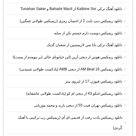
دانلود آهنگ ترکی Kalbine Sor از Bahadır Macit و Tunahan Sakar
دانلود ریمیکس دیپ نایت 2 از احسان رمزی (ریمیکس طولانی غمگین)
دانلود ریمیکس دوست دارم خستم نکن از سایه
دانلود آهنگ ترکی بانا سن لازیمسین از شعبان گدیک
دانلود ریمکیس هوس از دیجی آرین (این خیابونای خالی (بر نیومدم از پست))
دانلود ریمیکس AM Beat 16 از دیجی AMB (پادکست طولانی شنیدنی)
دانلود ریمیکس فیوژن 17 از لیروی بیتز
دانلود ریمیکس امکو 43 از دیجی ام کو (پادکست طولانی عاشقانه)
دانلود ریمیکس تهران فیت 55 از دیجی باربد و محمد موریانی
دانلود ریمیکس یادت رفت از قدیمی ای آی (ریمیکس رپ ترکیبی با آهنک
کُردی)