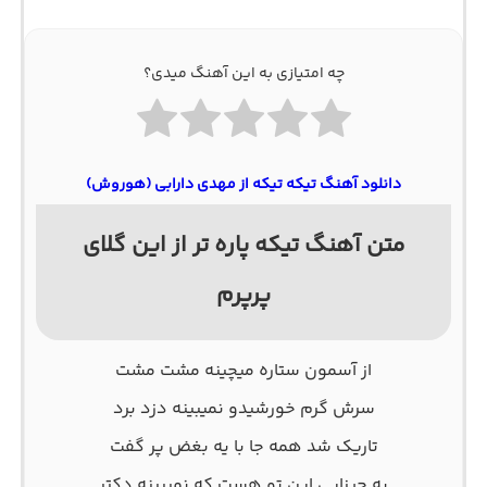
چه امتیازی به این آهنگ میدی؟
دانلود آهنگ تیکه تیکه از مهدی دارابی (هوروش)
متن آهنگ تیکه پاره تر از این گلای
پرپرم
از آﺳﻤﻮن ﺳﺘﺎره ﻣﻴﭽﻴﻨﻪ ﻣﺸﺖ ﻣﺸﺖ
ﺳﺮش ﮔﺮم ﺧﻮرﺷﻴﺪو ﻧﻤﻴﺒﻴﻨﻪ دزد ﺑﺮد
ﺗﺎرﻳﮏ ﺷﺪ ﻫﻤﻪ ﺟﺎ ﺑﺎ ﻳﻪ ﺑﻐﺾ ﭘﺮ ﮔﻔﺖ
ﻳﻪ ﭼﻴﺰاﻳﻰ اﻳﻦ ﺗﻮ ﻫﺴﺖ ﻛﻪ ﻧﻤﻴﺒﻴﻨﻪ دﻛﺘﺮ