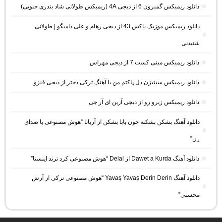
دانلود ریمیکس گمبرون 6 از دیجی 4A (ریمیکس طولانی شاد بندری جنوبی)
دانلود ریمیکس موزیک باکس 43 از دیجی رهام و علی دامیگو | طولانی
شنیدنی
دانلود ریمیکس مینی کست 7 از دیجی مهراس
دانلود ریمیکس سیتیزن دل پاکتم من با آهنگ ترکی دختر از دیجی فنزو
دانلود ریمیکس زیرو رو از دیجی آرین ای آر جی
دانلود آهنگ بشکن بشکنه جون بابا بشکن از آریانا “هوش مصنوعی با صدای
زن”
دانلود آهنگ Dawet a Kurda از Delal “هوش مصنوعی کرد ترند اینستا”
دانلود آهنگ Yavaş Yavaş Derin Derin “هوش مصنوعی ترکی از آرش
محسنی”