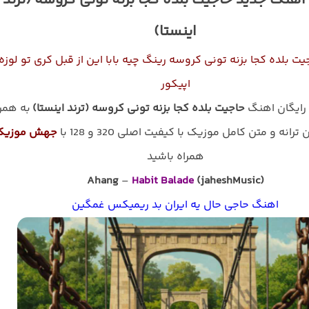
 آهنگ جدید حاجیت بلده کجا بزنه تونی کروسه (ترند
اینستا)
ت بلده کجا بزنه تونی کروسه رینگ چیه بابا این از قبل کری تو لوزه
اپیکور
 رایگان اهنگ
حاجیت بلده کجا بزنه تونی کروسه (ترند اینستا)
به همر
رانه و متن کامل موزیک با کیفیت اصلی 320 و 128 با
جهش موزیک
همراه باشید
Ahang
–
Habit Balade
(jaheshMusic)
اهنگ حاجی حال یه ایران بد ریمیکس غمگین