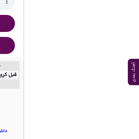
خ
آهنگ بعدی
قبل کری 
دانل