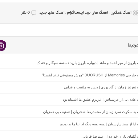
آهنگ غمگین , آهنگ های ترند اینستاگرام , آهنگ های جدید
0 نظر
رتبط
 بارون از میر احمد و ماهد | دوباره بارون بارید دستمه سیگار و فندک
DUO “هوش مصنوعی ترند اینستا”
 تیغ تیز زمان از گاد پوری | دیس به ملتفت و فدایی
گ عادی نی از عرشیاس | عزیزم عشق ما اشتباه بود
نگ به سکوت سرد زمان از محمدرضا شجریان | تصنیف بی همزبان
 ادا از سینا پارسیان | بسه بسه دیگه ادا نیا ما بد بودیم
گ گلهای باران خورده از علیرضا قربانی