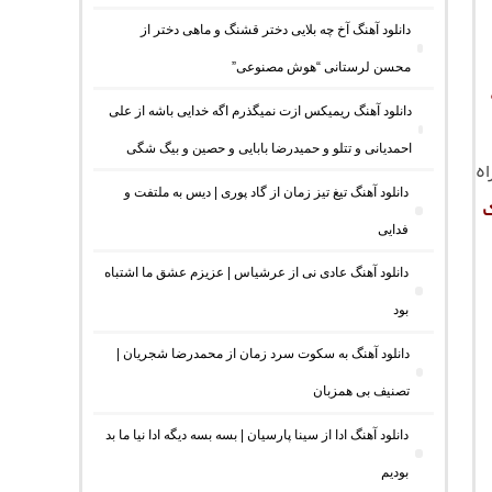
دانلود آهنگ آخ چه بلایی دختر قشنگ و ماهی دختر از
محسن لرستانی “هوش مصنوعی”
دانلود آهنگ ریمیکس ازت نمیگذرم اگه خدایی باشه از علی
احمدیانی و تتلو و حمیدرضا بابایی و حصین و بیگ شگی
اه
دانلود آهنگ تیغ تیز زمان از گاد پوری | دیس به ملتفت و
فدایی
دانلود آهنگ عادی نی از عرشیاس | عزیزم عشق ما اشتباه
بود
دانلود آهنگ به سکوت سرد زمان از محمدرضا شجریان |
تصنیف بی همزبان
دانلود آهنگ ادا از سینا پارسیان | بسه بسه دیگه ادا نیا ما بد
بودیم