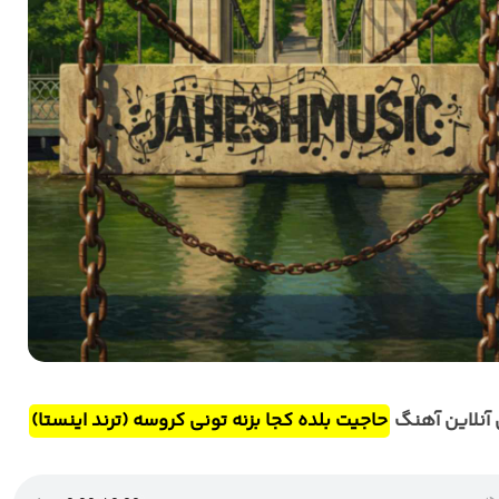
آنلاین آهنگ
حاجیت بلده کجا بزنه تونی کروسه (ترند اینستا)