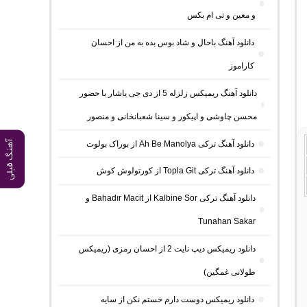
و معین و تی ام بکس
دانلود آهنگ باحال و شاد بوس بده به من از احسان
کاراموز
دانلود آهنگ ریمیکس زلزله 5 از دی جی یاشار با حضور
محسن چاوشی و اپیکور و سینا شعبانخانی و منصور
آهنگ قبلی
دانلود آهنگ ترکی Ah Be Manolya از بوراک بولوت
دانلود آهنگ ترکی Topla Git از کورتولوش کوش
دانلود آهنگ ترکی Kalbine Sor از Bahadır Macit و
Tunahan Sakar
دانلود ریمیکس دیپ نایت 2 از احسان رمزی (ریمیکس
طولانی غمگین)
دانلود ریمیکس دوست دارم خستم نکن از سایه