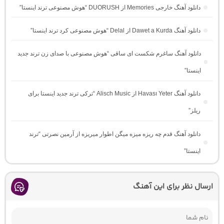
دانلود آهنگ خارجی Memories از DUORUSH “هوش مصنوعی ترند اینستا”
دانلود آهنگ Dawet a Kurda از Delal “هوش مصنوعی کرد ترند اینستا”
دانلود آهنگ ساغرم شکست ای ساقی “هوش مصنوعی با صدای زن ترند جدید
اینستا”
دانلود آهنگ Havası Yeter از Alisch Music “ترکی ترند جدید اینستا برای
ریلز”
دانلود آهنگ ﻗﺪم ﭼﻪ رﻳﺰه ﻣﻴﺰه ﻣﻴﮕﻦ اﻃﻮار ﻣﻴﺮﻳﺰه از آرمین نصرتی “ترند
اینستا”
ارسال نظر برای این آهنگ