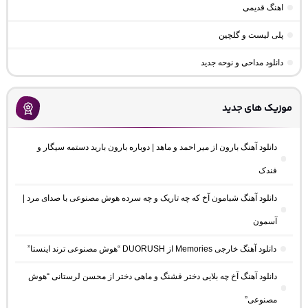
اهنگ قدیمی
پلی لیست و گلچین
دانلود مداحی و نوحه جدید
موزیک های جدید
دانلود آهنگ بارون از میر احمد و ماهد | دوباره بارون بارید دستمه سیگار و
فندک
دانلود آهنگ شبامون آخ که چه تاریک و چه سرده هوش مصنوعی با صدای مرد |
آسمون
دانلود آهنگ خارجی Memories از DUORUSH “هوش مصنوعی ترند اینستا”
دانلود آهنگ آخ چه بلایی دختر قشنگ و ماهی دختر از محسن لرستانی “هوش
مصنوعی”