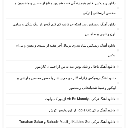
دانلود ریمیکس بلالیم بنیم زندگی قصه شیرین و تلخ از حصین و ماهسون و
محسن لرستانی | ترکی
دانلود آهنگ ریمیکس سر اینکه حرفاشو کم کنم گوش از بیگ شگی و سامی
لون و ناجی و طاهاس
دانلود آهنگ ریمیکس شاد بندری تریبال آخر هفته از سندی و معین و تی ام
بکس
دانلود آهنگ باحال و شاد بوس بده به من از احسان کاراموز
دانلود آهنگ ریمیکس زلزله 5 از دی جی یاشار با حضور محسن چاوشی و
اپیکور و سینا شعبانخانی و منصور
دانلود آهنگ ترکی Ah Be Manolya از بوراک بولوت
دانلود آهنگ ترکی Topla Git از کورتولوش کوش
دانلود آهنگ ترکی Kalbine Sor از Bahadır Macit و Tunahan Sakar