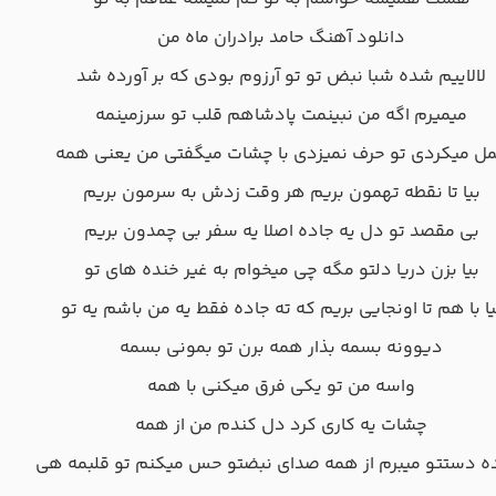
دانلود آهنگ حامد برادران ماه من
لالاییم شده شبا نبض تو تو آرزوم بودی که بر آورده شد
میمیرم اگه من نبینمت پادشاهم قلب تو سرزمینمه
ل میکردی تو حرف نمیزدی با چشات میگفتی من یعنی همه
بیا تا نقطه تهمون بریم هر وقت زدش به سرمون بریم
بی مقصد تو دل یه جاده اصلا یه سفر بی چمدون بریم
بیا بزن دریا دلتو مگه چی میخوام به غیر خنده های تو
یا با هم تا اونجایی بریم که ته جاده فقط یه من باشم یه تو
دیوونه بسمه بذار همه برن تو بمونی بسمه
واسه من تو یکی فرق میکنی با همه
چشات یه کاری کرد دل کندم من از همه
ده دستتو میبرم از همه صدای نبضتو حس میکنم تو قلبمه هی