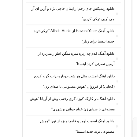
دانلود ریمیکس جای زخم از ایمان حاجی نژاد و آرین ای آر
جی “رپی ترکی کردی”
دانلود آهنگ Havası Yeter از Alisch Music “ترکی ترند
جدید اینستا برای ریلز”
دانلود آهنگ ﻗﺪم ﭼﻪ رﻳﺰه ﻣﻴﺰه ﻣﻴﮕﻦ اﻃﻮار ﻣﻴﺮﻳﺰه از
آرمین نصرتی “ترند اینستا”
دانلود آهنگ امشب مثل هر شب دوباره برات گریه کردم
(کجایی) از فرووال “هوش مصنوعی با صدای زن”
دانلود آهنگ در کارگه کوزه گری رفتم دوش از آریانا “هوش
مصنوعی با صدای زن خیام خوانی بوشهری”
دانلود آهنگ اسمت اومد و قلبم نمیزد از نورا “هوش
مصنوعی ترند جدید اینستا”