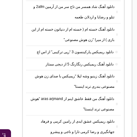
دانلود آهنگ شاد همسر من تاج سر من از آرمین 2afm و
تتلو و رضایا و اردلان طعمه
دانلود آهنگ خسته ام ( خسته ام از دنیاتون خسته ام از این
بازی ) از میرا “زن هوش مصنوعی”
دانلود ریمیکس پارکینسون 3 “رپی ترکیبی” از اس اچ
دانلود آهنگ ریمیکس رنگارنگ 5 از دیجی ممتاز
دانلود آهنگ زینبو وشه لیلا “ریمیکس با صدای زن هوش
مصنوعی بندری ترند اینستا”
دانلود آهنگ من فقط عاشق اینم از aras arjmand “هوش
مصنوعی ترند اینستا”
دانلود ریمیکس عشق ابدی از رامین کرمی و فرهاد
جهانگیری و رضا کرمی تارا و ناجی و پیشرو