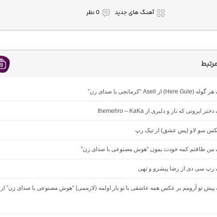
آهنگ های جدید
0 نظر
رتبط
 از Asell “کرمانجی با صدای زن”
ر ایرونی که ناز و دلبری از themehro – KaKa
میکس سو لاو (پس عشق) از تیک رپ
نگ من طاقتم کمه خودت بمون “هوش مصنوعی با صدای زن”
گ رپ سی دی از رضا پیشرو و تهی
گ پیش تو آرومم بر عکس همه عاشقی با تو بار اولمه (لازممی) “هوش مصنوعی با صدای زن” از