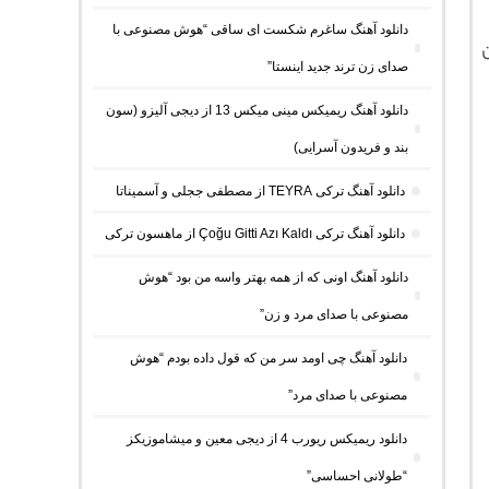
دانلود آهنگ ساغرم شکست ای ساقی “هوش مصنوعی با
ن
صدای زن ترند جدید اینستا”
دانلود آهنگ ریمیکس مینی میکس 13 از دیجی آلیزو (سون
بند و فریدون آسرایی)
دانلود آهنگ ترکی TEYRA از مصطفی ججلی و آسمیناتا
دانلود آهنگ ترکی Çoğu Gitti Azı Kaldı از ماهسون ترکی
دانلود آهنگ اونی که از همه بهتر واسه من بود “هوش
مصنوعی با صدای مرد و زن”
دانلود آهنگ چی اومد سر من که قول داده بودم “هوش
مصنوعی با صدای مرد”
دانلود ریمیکس ریورب 4 از دیجی معین و میشاموزیکز
“طولانی احساسی”