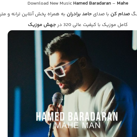
Download New Music
Hamed Baradaran
–
Mahe
نگ
صدام کن
با صدای
حامد برادران
به همراه پخش آنلاین ترانه و مت
کامل موزیک با کیفیت عالی 320 در
جهش موزیک