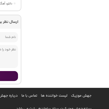
دانلود آهنگ Those Eyes “عاشقانه خارجی برای ریلز” از Saraiya
ارسال نظر ب
جهش موزیک
لیست خواننده ها
تماس با ما
درباره جهش
رسانه جهش موزیک در ستاد ساماندهی ثبت می باشد.