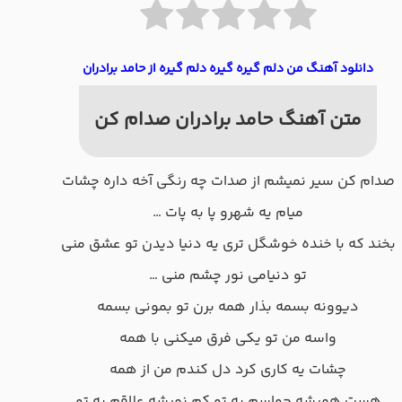
دانلود آهنگ ﻣﻦ دﻟﻢ ﮔﻴﺮه ﮔﻴﺮه دﻟﻢ ﮔﻴﺮه از حامد برادران
متن آهنگ حامد برادران صدام کن
صدام کن سیر نمیشم از صدات چه رنگی آخه داره چشات
میام یه شهرو پا به پات …
بخند که با خنده خوشگل تری یه دنیا دیدن تو عشق منی
تو دنیامی نور چشم منی …
دیوونه بسمه بذار همه برن تو بمونی بسمه
واسه من تو یکی فرق میکنی با همه
چشات یه کاری کرد دل کندم من از همه
هست همیشه حواسم به تو کم نمیشه علاقم به تو