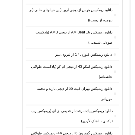
دانلود ریمکیس هوس از دیجی آرین (این خیابونای خالی (بر
نیومدم از پست))
دانلود ریمیکس AM Beat 16 از دیجی AMB (پادکست
طولانی شنیدنی)
دانلود ریمیکس فیوژن 17 از لیروی بیتز
دانلود ریمیکس امکو 43 از دیجی ام کو (پادکست طولانی
عاشقانه)
دانلود ریمیکس تهران فیت 55 از دیجی باربد و محمد
موریانی
دانلود ریمیکس یادت رفت از قدیمی ای آی (ریمیکس رپ
ترکیبی با آهنک کُردی)
دانلود ریمیکس گمبرون 6 از دیجی 4A (ریمیکس طولانی