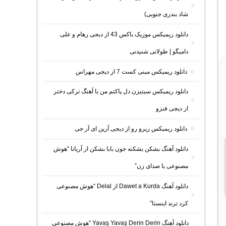
شاد بندری جنوبی)
دانلود ریمیکس موزیک باکس 43 از دیجی رهام و علی
دامیگو | طولانی شنیدنی
دانلود ریمیکس مینی کست 7 از دیجی مهراس
دانلود ریمیکس سیتیزن دل پاکتم من با آهنگ ترکی دختر
از دیجی فنزو
دانلود ریمیکس زیرو رو از دیجی آرین ای آر جی
دانلود آهنگ بشکن بشکنه جون بابا بشکن از آریانا “هوش
مصنوعی با صدای زن”
دانلود آهنگ Dawet a Kurda از Delal “هوش مصنوعی
کرد ترند اینستا”
دانلود آهنگ Yavaş Yavaş Derin Derin “هوش مصنوعی