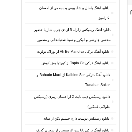
دانلود آهنگ باحال و شاد بوس بده به من از احسان
کاراموز
دانلود آهنگ ریمیکس زلزله 5 از دی جی یاشار با حضور
محسن چاوشی و اپیکور و سینا شعبانخانی و منصور
دانلود آهنگ ترکی Ah Be Manolya از بوراک بولوت
دانلود آهنگ ترکی Topla Git از کورتولوش کوش
دانلود آهنگ ترکی Kalbine Sor از Bahadır Macit و
Tunahan Sakar
دانلود ریمیکس دیپ نایت 2 از احسان رمزی (ریمیکس
طولانی غمگین)
دانلود ریمیکس دوست دارم خستم نکن از سایه
دانلود آهنگ ترکی بانا سن لازیمسین از شعبان گدیک