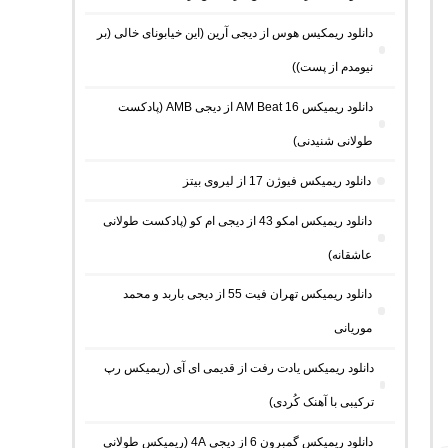
دانلود ریمکیس هوس از دیجی آرین (این خیابونای خالی (بر
نیومدم از پست))
دانلود ریمیکس AM Beat 16 از دیجی AMB (پادکست
طولانی شنیدنی)
دانلود ریمیکس فیوژن 17 از لیروی بیتز
دانلود ریمیکس امکو 43 از دیجی ام کو (پادکست طولانی
عاشقانه)
دانلود ریمیکس تهران فیت 55 از دیجی باربد و محمد
موریانی
دانلود ریمیکس یادت رفت از قدیمی ای آی (ریمیکس رپ
ترکیبی با آهنک کُردی)
دانلود ریمیکس گمبرون 6 از دیجی 4A (ریمیکس طولانی