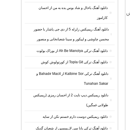
دانلود آهنگ باحال و شاد بوس بده به من از احسان
ش
کاراموز
دانلود آهنگ ریمیکس زلزله 5 از دی جی یاشار با حضور
محسن چاوشی و اپیکور و سینا شعبانخانی و منصور
دانلود آهنگ ترکی Ah Be Manolya از بوراک بولوت
دانلود آهنگ ترکی Topla Git از کورتولوش کوش
دانلود آهنگ ترکی Kalbine Sor از Bahadır Macit و
Tunahan Sakar
دانلود ریمیکس دیپ نایت 2 از احسان رمزی (ریمیکس
طولانی غمگین)
دانلود ریمیکس دوست دارم خستم نکن از سایه
دانلود آهنگ ترکی بانا سن لازیمسین از شعبان گدیک