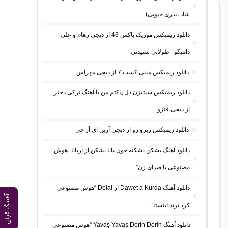
شاد بندری جنوبی)
دانلود ریمیکس موزیک باکس 43 از دیجی رهام و علی
دامیگو | طولانی شنیدنی
دانلود ریمیکس مینی کست 7 از دیجی مهراس
دانلود ریمیکس سیتیزن دل پاکتم من با آهنگ ترکی دختر
از دیجی فنزو
دانلود ریمیکس زیرو رو از دیجی آرین ای آر جی
دانلود آهنگ بشکن بشکنه جون بابا بشکن از آریانا “هوش
مصنوعی با صدای زن”
دانلود آهنگ Dawet a Kurda از Delal “هوش مصنوعی
آهنگ قبلی
کرد ترند اینستا”
دانلود آهنگ Yavaş Yavaş Derin Derin “هوش مصنوعی