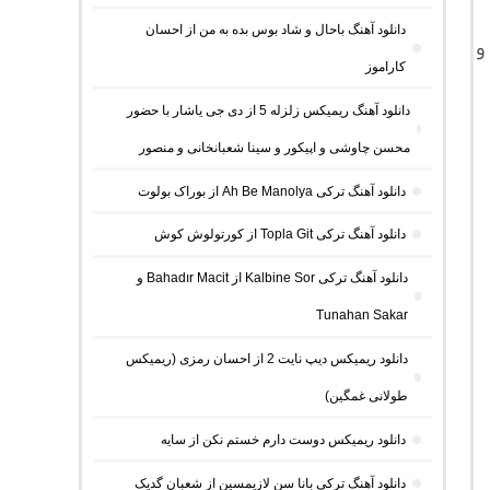
دانلود آهنگ باحال و شاد بوس بده به من از احسان
و
کاراموز
دانلود آهنگ ریمیکس زلزله 5 از دی جی یاشار با حضور
محسن چاوشی و اپیکور و سینا شعبانخانی و منصور
دانلود آهنگ ترکی Ah Be Manolya از بوراک بولوت
دانلود آهنگ ترکی Topla Git از کورتولوش کوش
دانلود آهنگ ترکی Kalbine Sor از Bahadır Macit و
Tunahan Sakar
دانلود ریمیکس دیپ نایت 2 از احسان رمزی (ریمیکس
طولانی غمگین)
دانلود ریمیکس دوست دارم خستم نکن از سایه
دانلود آهنگ ترکی بانا سن لازیمسین از شعبان گدیک