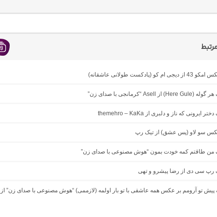
رتبط
ام کو (پادکست طولانی عاشقانه)
 از Asell “کرمانجی با صدای زن”
ر ایرونی که ناز و دلبری از themehro – KaKa
میکس سو لاو (پس عشق) از تیک رپ
نگ من طاقتم کمه خودت بمون “هوش مصنوعی با صدای زن”
گ رپ سی دی از رضا پیشرو و تهی
گ پیش تو آرومم بر عکس همه عاشقی با تو بار اولمه (لازممی) “هوش مصنوعی با صدای زن” از