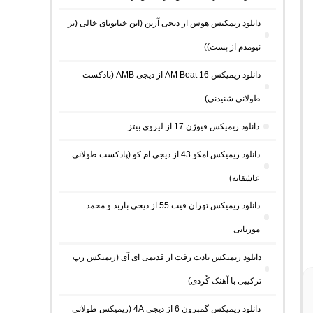
دانلود ریمکیس هوس از دیجی آرین (این خیابونای خالی (بر
نیومدم از پست))
دانلود ریمیکس AM Beat 16 از دیجی AMB (پادکست
طولانی شنیدنی)
دانلود ریمیکس فیوژن 17 از لیروی بیتز
دانلود ریمیکس امکو 43 از دیجی ام کو (پادکست طولانی
عاشقانه)
دانلود ریمیکس تهران فیت 55 از دیجی باربد و محمد
موریانی
دانلود ریمیکس یادت رفت از قدیمی ای آی (ریمیکس رپ
ترکیبی با آهنک کُردی)
دانلود ریمیکس گمبرون 6 از دیجی 4A (ریمیکس طولانی