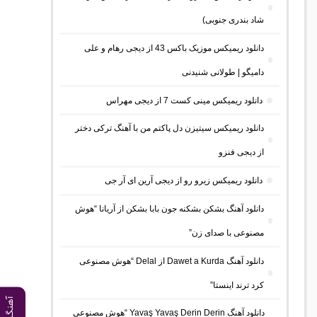
شاد بندری جنوبی)
دانلود ریمیکس موزیک باکس 43 از دیجی رهام و علی
دامیگو | طولانی شنیدنی
دانلود ریمیکس مینی کست 7 از دیجی مهراس
دانلود ریمیکس سیتیزن دل پاکتم من با آهنگ ترکی دختر
از دیجی فنزو
دانلود ریمیکس زیرو رو از دیجی آرین ای آر جی
دانلود آهنگ بشکن بشکنه جون بابا بشکن از آریانا “هوش
مصنوعی با صدای زن”
دانلود آهنگ Dawet a Kurda از Delal “هوش مصنوعی
کرد ترند اینستا”
دانلود آهنگ Yavaş Yavaş Derin Derin “هوش مصنوعی