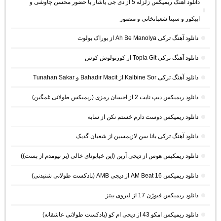
دانلود آهنگ ریمیکس زلزله 5 از دی جی یاشار با حضور محسن چاوشی و
اپیکور و سینا شعبانخانی و منصور
دانلود آهنگ ترکی Ah Be Manolya از بوراک بولوت
دانلود آهنگ ترکی Topla Git از کورتولوش کوش
دانلود آهنگ ترکی Kalbine Sor از Bahadır Macit و Tunahan Sakar
دانلود ریمیکس دیپ نایت 2 از احسان رمزی (ریمیکس طولانی غمگین)
دانلود ریمیکس دوست دارم خستم نکن از سایه
دانلود آهنگ ترکی بانا سن لازیمسین از شعبان گدیک
دانلود ریمکیس هوس از دیجی آرین (این خیابونای خالی (بر نیومدم از پست))
دانلود ریمیکس AM Beat 16 از دیجی AMB (پادکست طولانی شنیدنی)
دانلود ریمیکس فیوژن 17 از لیروی بیتز
دانلود ریمیکس امکو 43 از دیجی ام کو (پادکست طولانی عاشقانه)