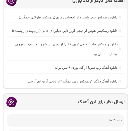
اهنگ های دیگر از گاد پوری
دانلود ریمیکس دیپ نایت 2 از احسان رمزی (ریمیکس طولانی غمگین)
دانلود ریمکیس هوس از دیجی آرین (این خیابونای خالی (بر نیومدم از پست))
دانلود ریمیکس قلب زخمی “رپی خفن” از پوری ، پیشرو ، مسلک ، دورچی ،
ویناک ، شایان یو
دانلود آهنگ رپ سرپا از گاد پوری + متن ترانه
دانلود آهنگ دلگیر “ریمیکس رپی غمگین” از دیجی آرین ای آر جی
ارسال نظر برای این آهنگ