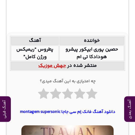
خواننده
آهنگ
حصین پوری ایپکور پیشرو
پطروس “ریمیکس
هودادکا تی ام
ورژن کامل”
منتشر شده در
جهش موزیک
چه امتیازی به این آهنگ میدی؟
آهنگ بعدی
آهنگ قبلی
دانلود آهنگ فانک اِم سی جاجا montagem supersonic