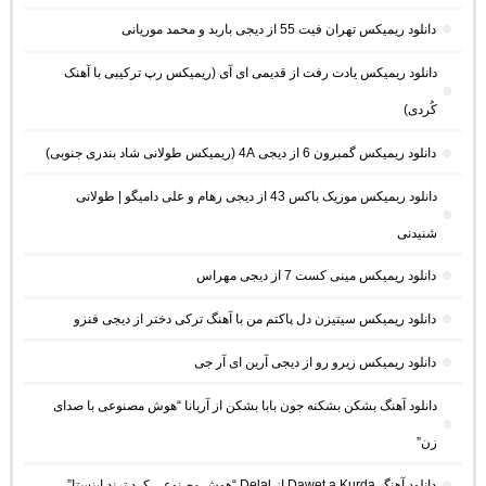
دانلود ریمیکس تهران فیت 55 از دیجی باربد و محمد موریانی
دانلود ریمیکس یادت رفت از قدیمی ای آی (ریمیکس رپ ترکیبی با آهنک
کُردی)
دانلود ریمیکس گمبرون 6 از دیجی 4A (ریمیکس طولانی شاد بندری جنوبی)
دانلود ریمیکس موزیک باکس 43 از دیجی رهام و علی دامیگو | طولانی
شنیدنی
دانلود ریمیکس مینی کست 7 از دیجی مهراس
دانلود ریمیکس سیتیزن دل پاکتم من با آهنگ ترکی دختر از دیجی فنزو
دانلود ریمیکس زیرو رو از دیجی آرین ای آر جی
دانلود آهنگ بشکن بشکنه جون بابا بشکن از آریانا “هوش مصنوعی با صدای
زن”
دانلود آهنگ Dawet a Kurda از Delal “هوش مصنوعی کرد ترند اینستا”