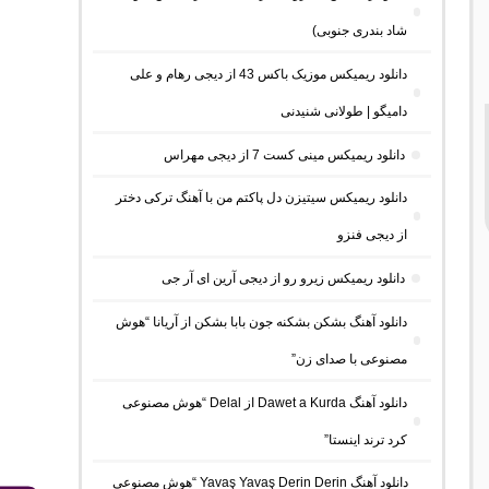
شاد بندری جنوبی)
دانلود ریمیکس موزیک باکس 43 از دیجی رهام و علی
دامیگو | طولانی شنیدنی
دانلود ریمیکس مینی کست 7 از دیجی مهراس
دانلود ریمیکس سیتیزن دل پاکتم من با آهنگ ترکی دختر
از دیجی فنزو
دانلود ریمیکس زیرو رو از دیجی آرین ای آر جی
دانلود آهنگ بشکن بشکنه جون بابا بشکن از آریانا “هوش
مصنوعی با صدای زن”
دانلود آهنگ Dawet a Kurda از Delal “هوش مصنوعی
کرد ترند اینستا”
دانلود آهنگ Yavaş Yavaş Derin Derin “هوش مصنوعی