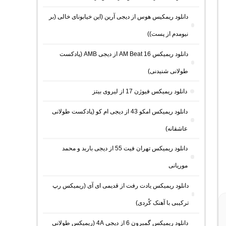
دانلود ریمکیس هوس از دیجی آرین (این خیابونای خالی (بر
نیومدم از پست))
دانلود ریمیکس AM Beat 16 از دیجی AMB (پادکست
طولانی شنیدنی)
دانلود ریمیکس فیوژن 17 از لیروی بیتز
دانلود ریمیکس امکو 43 از دیجی ام کو (پادکست طولانی
عاشقانه)
دانلود ریمیکس تهران فیت 55 از دیجی باربد و محمد
موریانی
دانلود ریمیکس یادت رفت از قدیمی ای آی (ریمیکس رپ
ترکیبی با آهنک کُردی)
دانلود ریمیکس گمبرون 6 از دیجی 4A (ریمیکس طولانی