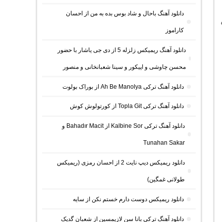
دانلود آهنگ باحال و شاد بوس بده به من از احسان
کاراموز
دانلود آهنگ ریمیکس زلزله 5 از دی جی یاشار با حضور
محسن چاوشی و اپیکور و سینا شعبانخانی و منصور
دانلود آهنگ ترکی Ah Be Manolya از بوراک بولوت
دانلود آهنگ ترکی Topla Git از کورتولوش کوش
دانلود آهنگ ترکی Kalbine Sor از Bahadır Macit و
Tunahan Sakar
دانلود ریمیکس دیپ نایت 2 از احسان رمزی (ریمیکس
طولانی غمگین)
دانلود ریمیکس دوست دارم خستم نکن از سایه
دانلود آهنگ ترکی بانا سن لازیمسین از شعبان گدیک