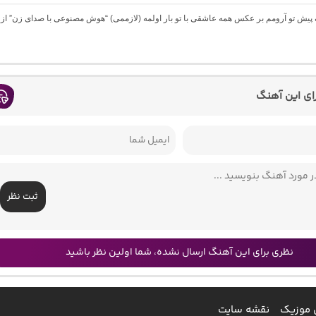
گ پیش تو آرومم بر عکس همه عاشقی با تو بار اولمه (لازممی) “هوش مصنوعی با صدای زن” از
رای این آهنگ
ثبت نظر
نظری برای این آهنگ ارسال نشده، شما اولین نظر باشید
 موزیک
نقشه سایت