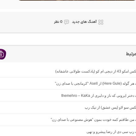
آهنگ های جدید
0 نظر
رتبط
ام کو (پادکست طولانی عاشقانه)
 از Asell “کرمانجی با صدای زن”
ر ایرونی که ناز و دلبری از themehro – KaKa
میکس سو لاو (پس عشق) از تیک رپ
نگ من طاقتم کمه خودت بمون “هوش مصنوعی با صدای زن”
گ رپ سی دی از رضا پیشرو و تهی