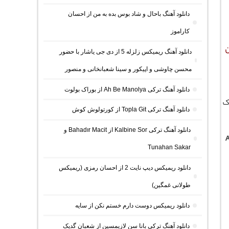
دانلود آهنگ باحال و شاد بوس بده به من از احسان
کاراموز
ن
دانلود آهنگ ریمیکس زلزله 5 از دی جی یاشار با حضور
محسن چاوشی و اپیکور و سینا شعبانخانی و منصور
دانلود آهنگ ترکی Ah Be Manolya از بوراک بولوت
ک
دانلود آهنگ ترکی Topla Git از کورتولوش کوش
دانلود آهنگ ترکی Kalbine Sor از Bahadır Macit و
Tunahan Sakar
دانلود ریمیکس دیپ نایت 2 از احسان رمزی (ریمیکس
طولانی غمگین)
دانلود ریمیکس دوست دارم خستم نکن از سایه
دانلود آهنگ ترکی بانا سن لازیمسین از شعبان گدیک