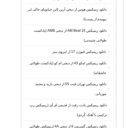
دانلود ریمکیس هوس از دیجی آرین (این خیابونای خالی (بر
نیومدم از پست))
دانلود ریمیکس AM Beat 16 از دیجی AMB (پادکست
طولانی شنیدنی)
دانلود ریمیکس فیوژن 17 از لیروی بیتز
دانلود ریمیکس امکو 43 از دیجی ام کو (پادکست طولانی
عاشقانه)
دانلود ریمیکس تهران فیت 55 از دیجی باربد و محمد
موریانی
دانلود ریمیکس یادت رفت از قدیمی ای آی (ریمیکس رپ
ترکیبی با آهنک کُردی)
دانلود ریمیکس گمبرون 6 از دیجی 4A (ریمیکس طولانی