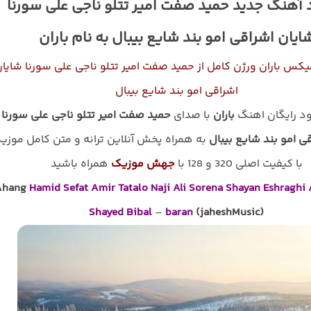
 آهنگ جدید حمید صفت امیر تتلو ناجی علی سورنا
ایان اشراقی امو بند شایع بیبال به نام باران
یکس باران ورژن کامل از حمید صفت امیر تتلو ناجی علی سورنا شایا
اشراقی امو بند شایع بیبال
لود رایگان اهنگ
باران
با صدای
حمید صفت امیر تتلو ناجی علی سورنا
ی امو بند شایع بیبال
به همراه پخش آنلاین ترانه و متن کامل موزی
با کیفیت اصلی 320 و 128 با
جهش موزیک
همراه باشید
Ahang
Hamid Sefat Amir Tatalo Naji Ali Sorena Shayan Eshragh
Shayed Bibal
–
baran
(jaheshMusic)