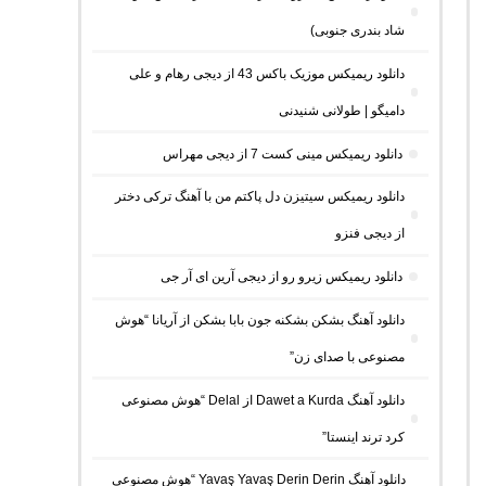
شاد بندری جنوبی)
دانلود ریمیکس موزیک باکس 43 از دیجی رهام و علی
دامیگو | طولانی شنیدنی
دانلود ریمیکس مینی کست 7 از دیجی مهراس
دانلود ریمیکس سیتیزن دل پاکتم من با آهنگ ترکی دختر
از دیجی فنزو
دانلود ریمیکس زیرو رو از دیجی آرین ای آر جی
دانلود آهنگ بشکن بشکنه جون بابا بشکن از آریانا “هوش
مصنوعی با صدای زن”
دانلود آهنگ Dawet a Kurda از Delal “هوش مصنوعی
کرد ترند اینستا”
دانلود آهنگ Yavaş Yavaş Derin Derin “هوش مصنوعی