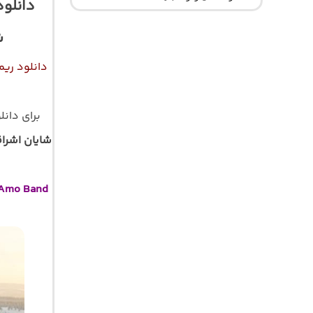
دانلود
ش
دانلود ریم
برای دان
شایان اشراق
i Amo Band