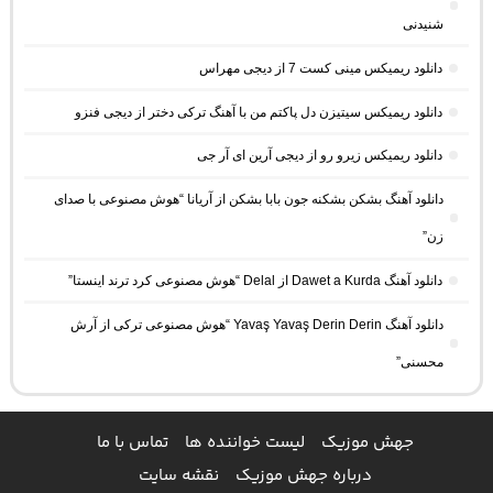
شنیدنی
دانلود ریمیکس مینی کست 7 از دیجی مهراس
دانلود ریمیکس سیتیزن دل پاکتم من با آهنگ ترکی دختر از دیجی فنزو
دانلود ریمیکس زیرو رو از دیجی آرین ای آر جی
دانلود آهنگ بشکن بشکنه جون بابا بشکن از آریانا “هوش مصنوعی با صدای
زن”
دانلود آهنگ Dawet a Kurda از Delal “هوش مصنوعی کرد ترند اینستا”
دانلود آهنگ Yavaş Yavaş Derin Derin “هوش مصنوعی ترکی از آرش
محسنی”
جهش موزیک
لیست خواننده ها
تماس با ما
درباره جهش موزیک
نقشه سایت