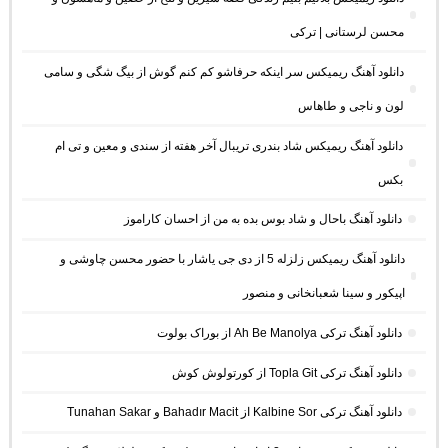
محسن لرستانی | ترکی
دانلود آهنگ ریمیکس سر اینکه حرفاشو کم کنم گوش از بیگ شگی و سامی
لون و ناجی و طاهاس
دانلود آهنگ ریمیکس شاد بندری تریبال آخر هفته از سندی و معین و تی ام
بکس
دانلود آهنگ باحال و شاد بوس بده به من از احسان کاراموز
دانلود آهنگ ریمیکس زلزله 5 از دی جی یاشار با حضور محسن چاوشی و
اپیکور و سینا شعبانخانی و منصور
دانلود آهنگ ترکی Ah Be Manolya از بوراک بولوت
دانلود آهنگ ترکی Topla Git از کورتولوش کوش
دانلود آهنگ ترکی Kalbine Sor از Bahadır Macit و Tunahan Sakar