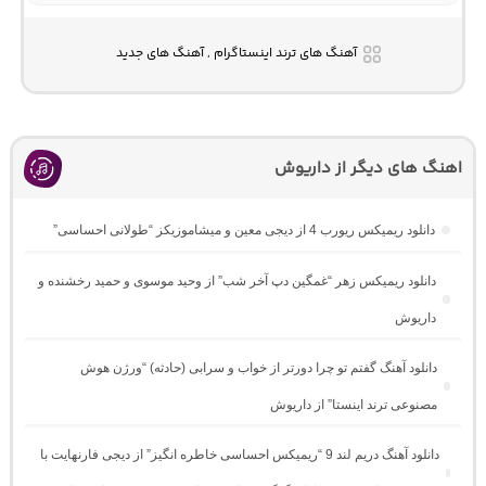
آهنگ های ترند اینستاگرام , آهنگ های جدید
اهنگ های دیگر از داریوش
دانلود ریمیکس ریورب 4 از دیجی معین و میشاموزیکز “طولانی احساسی”
دانلود ریمیکس زهر “غمگین دپ آخر شب” از وحید موسوی و حمید رخشنده و
داریوش
دانلود آهنگ گفتم تو چرا دورتر از خواب و سرابی (حادثه) “ورژن هوش
مصنوعی ترند اینستا” از داریوش
دانلود آهنگ دریم لند 9 “ریمیکس احساسی خاطره انگیز” از دیجی فارنهایت با