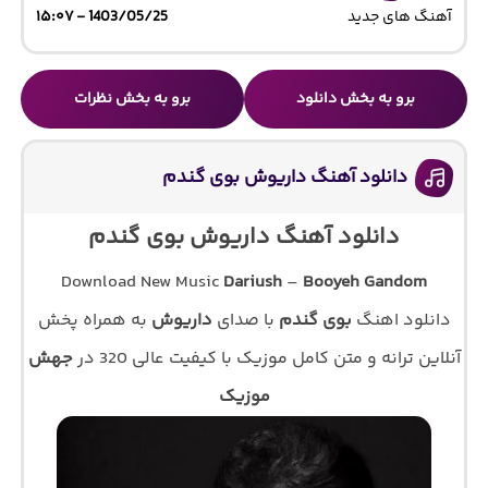
آهنگ های جدید
1403/05/25 - ۱۵:۰۷
برو به بخش دانلود
برو به بخش نظرات
دانلود آهنگ داریوش بوی گندم
دانلود آهنگ داریوش بوی گندم
Download New Music
Dariush
–
Booyeh Gandom
دانلود اهنگ
بوی گندم
با صدای
داریوش
به همراه پخش
آنلاین ترانه و متن کامل موزیک با کیفیت عالی 320 در
جهش
موزیک