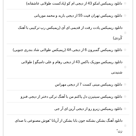
دانلود ریمیکس امکو 43 از دیجی ام کو (پادکست طولانی عاشقانه)
دانلود ریمیکس تهران فیت 55 از دیجی باربد و محمد موریانی
دانلود ریمیکس یادت رفت از قدیمی ای آی (ریمیکس رپ ترکیبی با آهنک
کُردی)
دانلود ریمیکس گمبرون 6 از دیجی 4A (ریمیکس طولانی شاد بندری جنوبی)
دانلود ریمیکس موزیک باکس 43 از دیجی رهام و علی دامیگو | طولانی
شنیدنی
دانلود ریمیکس مینی کست 7 از دیجی مهراس
دانلود ریمیکس سیتیزن دل پاکتم من با آهنگ ترکی دختر از دیجی فنزو
دانلود ریمیکس زیرو رو از دیجی آرین ای آر جی
دانلود آهنگ بشکن بشکنه جون بابا بشکن از آریانا “هوش مصنوعی با صدای
زن”