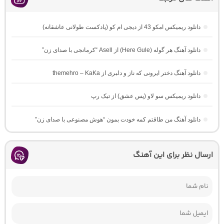
دانلود ریمیکس امکو 43 از دیجی ام کو (پادکست طولانی عاشقانه)
دانلود آهنگ هر گوله (Here Gule) از Asell “کرمانجی با صدای زن”
دانلود آهنگ دختر ایرونی که ناز و دلبری از themehro – KaKa
دانلود ریمیکس سو لاو (پس عشق) از تیک رپ
دانلود آهنگ من طاقتم کمه خودت بمون “هوش مصنوعی با صدای زن”
ارسال نظر برای این آهنگ