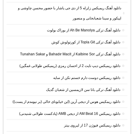
دانلود آهنگ ریمیکس زلزله 5 از دی جی یاشار با حضور محسن چاوشی و
اپیکور و سینا شعبانخانی و منصور
دانلود آهنگ ترکی Ah Be Manolya از بوراک بولوت
دانلود آهنگ ترکی Topla Git از کورتولوش کوش
دانلود آهنگ ترکی Kalbine Sor از Bahadır Macit و Tunahan Sakar
دانلود ریمیکس دیپ نایت 2 از احسان رمزی (ریمیکس طولانی غمگین)
دانلود ریمیکس دوست دارم خستم نکن از سایه
دانلود آهنگ ترکی بانا سن لازیمسین از شعبان گدیک
دانلود ریمکیس هوس از دیجی آرین (این خیابونای خالی (بر نیومدم از پست))
دانلود ریمیکس AM Beat 16 از دیجی AMB (پادکست طولانی شنیدنی)
دانلود ریمیکس فیوژن 17 از لیروی بیتز