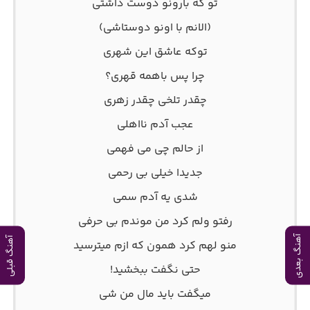
تو که بارونو دوست داشتی
(الانم با اونو دوستاشی)
توکه عاشق این شهری
چرا پس باهمه قهری؟
چقدر تلخی چقدر زهری
عجب آدم نااهلی
از حالم چی می فهمی
جدیدا خیلی بی رحمی
شدی یه آدم سمی
رفتو ولم کرد من موندم بی حرفی
آهنگ بعدی
آهنگ قبلی
منو لهم کرد همون که ازم میترسید
حتی نگفت ببخشید!
میگفت باید مال من شی