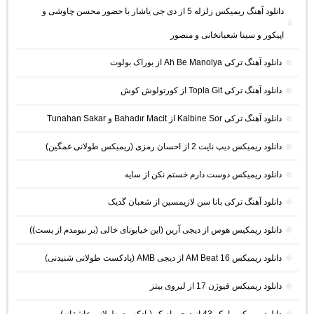
دانلود آهنگ ریمیکس زلزله 5 از دی جی یاشار با حضور محسن چاوشی و
اپیکور و سینا شعبانخانی و منصور
دانلود آهنگ ترکی Ah Be Manolya از بوراک بولوت
دانلود آهنگ ترکی Topla Git از کورتولوش کوش
دانلود آهنگ ترکی Kalbine Sor از Bahadır Macit و Tunahan Sakar
دانلود ریمیکس دیپ نایت 2 از احسان رمزی (ریمیکس طولانی غمگین)
دانلود ریمیکس دوست دارم خستم نکن از سایه
دانلود آهنگ ترکی بانا سن لازیمسین از شعبان گدیک
دانلود ریمکیس هوس از دیجی آرین (این خیابونای خالی (بر نیومدم از پست))
دانلود ریمیکس AM Beat 16 از دیجی AMB (پادکست طولانی شنیدنی)
دانلود ریمیکس فیوژن 17 از لیروی بیتز
دانلود ریمیکس امکو 43 از دیجی ام کو (پادکست طولانی عاشقانه)