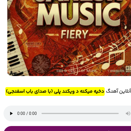
نلاین آهنگ
دخیه میکنه د ویکند پلی (با صدای باب اسفنجی)