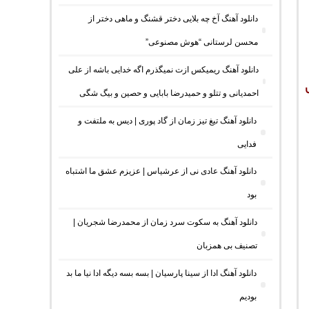
دانلود آهنگ آخ چه بلایی دختر قشنگ و ماهی دختر از
محسن لرستانی “هوش مصنوعی”
دانلود آهنگ ریمیکس ازت نمیگذرم اگه خدایی باشه از علی
احمدیانی و تتلو و حمیدرضا بابایی و حصین و بیگ شگی
دانلود آهنگ تیغ تیز زمان از گاد پوری | دیس به ملتفت و
فدایی
دانلود آهنگ عادی نی از عرشیاس | عزیزم عشق ما اشتباه
بود
دانلود آهنگ به سکوت سرد زمان از محمدرضا شجریان |
تصنیف بی همزبان
دانلود آهنگ ادا از سینا پارسیان | بسه بسه دیگه ادا نیا ما بد
بودیم