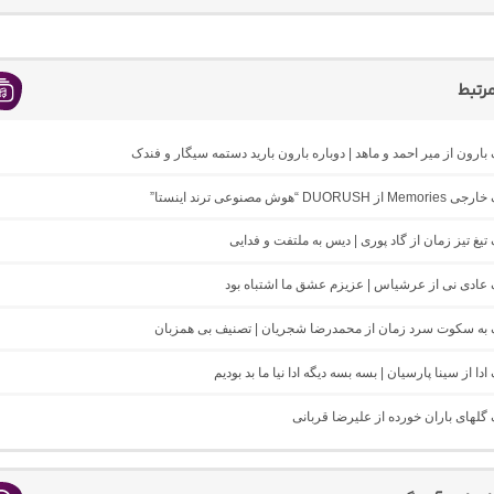
رتبط
 بارون از میر احمد و ماهد | دوباره بارون بارید دستمه سیگار و فندک
DUO “هوش مصنوعی ترند اینستا”
 تیغ تیز زمان از گاد پوری | دیس به ملتفت و فدایی
گ عادی نی از عرشیاس | عزیزم عشق ما اشتباه بود
نگ به سکوت سرد زمان از محمدرضا شجریان | تصنیف بی همزبان
 ادا از سینا پارسیان | بسه بسه دیگه ادا نیا ما بد بودیم
گ گلهای باران خورده از علیرضا قربانی