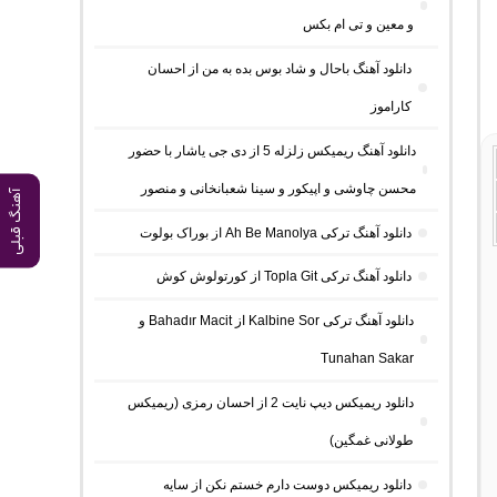
و معین و تی ام بکس
دانلود آهنگ باحال و شاد بوس بده به من از احسان
کاراموز
دانلود آهنگ ریمیکس زلزله 5 از دی جی یاشار با حضور
محسن چاوشی و اپیکور و سینا شعبانخانی و منصور
آهنگ قبلی
دانلود آهنگ ترکی Ah Be Manolya از بوراک بولوت
دانلود آهنگ ترکی Topla Git از کورتولوش کوش
دانلود آهنگ ترکی Kalbine Sor از Bahadır Macit و
Tunahan Sakar
دانلود ریمیکس دیپ نایت 2 از احسان رمزی (ریمیکس
طولانی غمگین)
دانلود ریمیکس دوست دارم خستم نکن از سایه