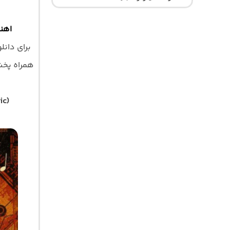
اهن
برای دانل
همراه پخش آ
ic)