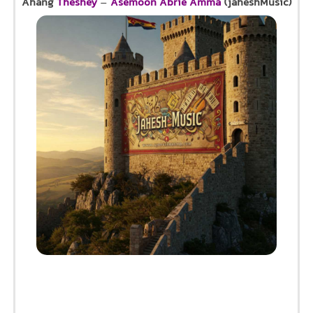
Ahang
Theshey
–
Asemoon Abrie Amma
(jaheshMusic)