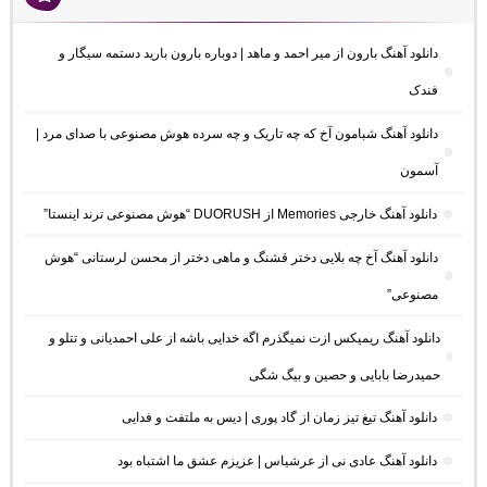
دانلود آهنگ بارون از میر احمد و ماهد | دوباره بارون بارید دستمه سیگار و
فندک
دانلود آهنگ شبامون آخ که چه تاریک و چه سرده هوش مصنوعی با صدای مرد |
آسمون
دانلود آهنگ خارجی Memories از DUORUSH “هوش مصنوعی ترند اینستا”
دانلود آهنگ آخ چه بلایی دختر قشنگ و ماهی دختر از محسن لرستانی “هوش
مصنوعی”
دانلود آهنگ ریمیکس ازت نمیگذرم اگه خدایی باشه از علی احمدیانی و تتلو و
حمیدرضا بابایی و حصین و بیگ شگی
دانلود آهنگ تیغ تیز زمان از گاد پوری | دیس به ملتفت و فدایی
دانلود آهنگ عادی نی از عرشیاس | عزیزم عشق ما اشتباه بود