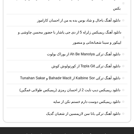
بکس
دانلود آهنگ باحال و شاد بوس بده به من از احسان کاراموز
دانلود آهنگ ریمیکس زلزله 5 از دی جی یاشار با حضور محسن چاوشی و
اپیکور و سینا شعبانخانی و منصور
دانلود آهنگ ترکی Ah Be Manolya از بوراک بولوت
دانلود آهنگ ترکی Topla Git از کورتولوش کوش
دانلود آهنگ ترکی Kalbine Sor از Bahadır Macit و Tunahan Sakar
دانلود ریمیکس دیپ نایت 2 از احسان رمزی (ریمیکس طولانی غمگین)
دانلود ریمیکس دوست دارم خستم نکن از سایه
دانلود آهنگ ترکی بانا سن لازیمسین از شعبان گدیک