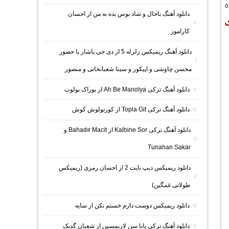
ه
دانلود آهنگ باحال و شاد بوس بده به من از احسان
کاراموز
دانلود آهنگ ریمیکس زلزله 5 از دی جی یاشار با حضور
محسن چاوشی و اپیکور و سینا شعبانخانی و منصور
دانلود آهنگ ترکی Ah Be Manolya از بوراک بولوت
دانلود آهنگ ترکی Topla Git از کورتولوش کوش
دانلود آهنگ ترکی Kalbine Sor از Bahadır Macit و
Tunahan Sakar
دانلود ریمیکس دیپ نایت 2 از احسان رمزی (ریمیکس
طولانی غمگین)
دانلود ریمیکس دوست دارم خستم نکن از سایه
دانلود آهنگ ترکی بانا سن لازیمسین از شعبان گدیک