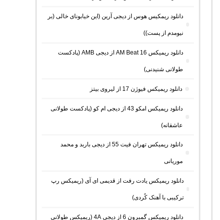
دانلود ریمکیس هوس از دیجی آرین (این خیابونای خالی (بر
نیومدم از پست))
دانلود ریمیکس AM Beat 16 از دیجی AMB (پادکست
طولانی شنیدنی)
دانلود ریمیکس فیوژن 17 از لیروی بیتز
دانلود ریمیکس امکو 43 از دیجی ام کو (پادکست طولانی
عاشقانه)
دانلود ریمیکس تهران فیت 55 از دیجی باربد و محمد
موریانی
دانلود ریمیکس یادت رفت از قدیمی ای آی (ریمیکس رپ
ترکیبی با آهنک کُردی)
دانلود ریمیکس گمبرون 6 از دیجی 4A (ریمیکس طولانی