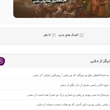
آهنگ های جدید
0 نظر
یگر از دشی
گ به خداحافظی تلخ تو سوگند که تو رفتی “ریمیکس اصلی” از دشی
گ خوبه الان راضی شدی از دل تنگم از دشی
گ تو متاع نبا منی بودی و رفتی و خمارم ترک تو عمرا بعید است از دشی
گ رفتی رفتی تو مرد اون آدمی که تو بغلت مست میشد از دشی