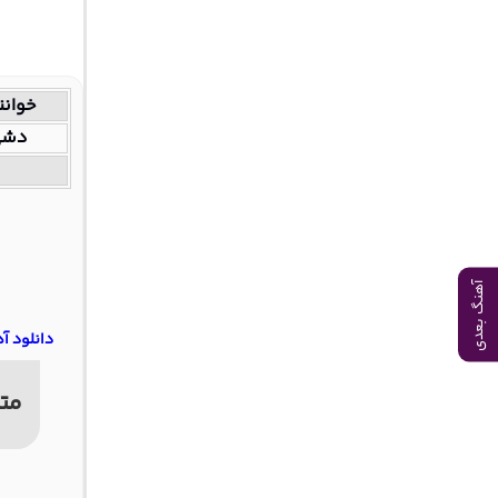
خوانن
دشی
آهنگ بعدی
دانلود آ
مت