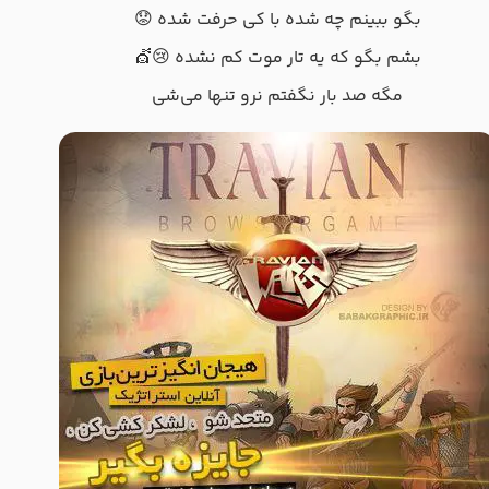
بگو ببینم چه شده با کی حرفت شده 😟
بشم بگو که یه تار موت کم نشده 😢💇
مگه صد بار نگفتم نرو تنها می‌شی