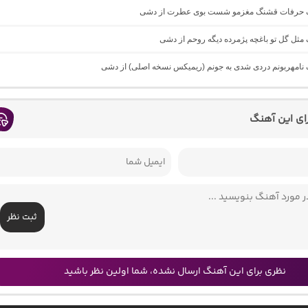
نگ حرفات قشنگ مغزمو شست بوی عطرت از دشی
گ مثل گل تو باغچه پژمرده دیگه روحم از دشی
گ نامهربونم دردی شدی به جونم (ریمیکس نسخه اصلی) از دشی
رای این آهنگ
ثبت نظر
نظری برای این آهنگ ارسال نشده، شما اولین نظر باشید