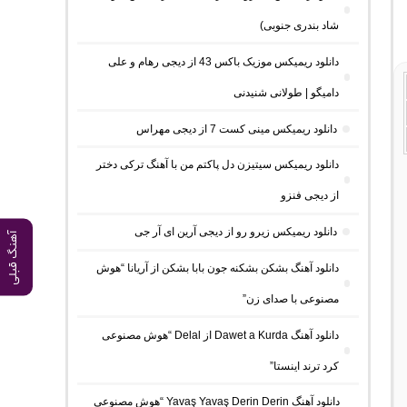
شاد بندری جنوبی)
دانلود ریمیکس موزیک باکس 43 از دیجی رهام و علی
دامیگو | طولانی شنیدنی
دانلود ریمیکس مینی کست 7 از دیجی مهراس
دانلود ریمیکس سیتیزن دل پاکتم من با آهنگ ترکی دختر
از دیجی فنزو
دانلود ریمیکس زیرو رو از دیجی آرین ای آر جی
آهنگ قبلی
دانلود آهنگ بشکن بشکنه جون بابا بشکن از آریانا “هوش
مصنوعی با صدای زن”
دانلود آهنگ Dawet a Kurda از Delal “هوش مصنوعی
کرد ترند اینستا”
دانلود آهنگ Yavaş Yavaş Derin Derin “هوش مصنوعی