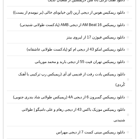
دانلود آهنگ ترکی بانا سن لازیمسین از شعبان گدیک
دانلود ریمکیس هوس از دیجی آرین (این خیابونای خالی (بر نیومدم از پست))
دانلود ریمیکس AM Beat 16 از دیجی AMB (پادکست طولانی شنیدنی)
دانلود ریمیکس فیوژن 17 از لیروی بیتز
دانلود ریمیکس امکو 43 از دیجی ام کو (پادکست طولانی عاشقانه)
دانلود ریمیکس تهران فیت 55 از دیجی باربد و محمد موریانی
دانلود ریمیکس یادت رفت از قدیمی ای آی (ریمیکس رپ ترکیبی با آهنک
کُردی)
دانلود ریمیکس گمبرون 6 از دیجی 4A (ریمیکس طولانی شاد بندری جنوبی)
دانلود ریمیکس موزیک باکس 43 از دیجی رهام و علی دامیگو | طولانی
شنیدنی
دانلود ریمیکس مینی کست 7 از دیجی مهراس