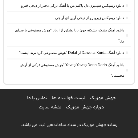
دانلود ریمیکس سیتیزن دل پاکتم من با آهنگ ترکی دختر از دیجی فنزو
دانلود ریمیکس زیرو رو از دیجی آرین ای آر جی
دانلود آهنگ بشکن بشکنه جون بابا بشکن از آریانا “هوش مصنوعی با صدای
زن”
دانلود آهنگ Dawet a Kurda از Delal “هوش مصنوعی کرد ترند اینستا”
دانلود آهنگ Yavaş Yavaş Derin Derin “هوش مصنوعی ترکی از آرش
محسنی”
جهش موزیک
لیست خواننده ها
تماس با ما
درباره جهش موزیک
نقشه سایت
رسانه جهش موزیک در ستاد ساماندهی ثبت می باشد.