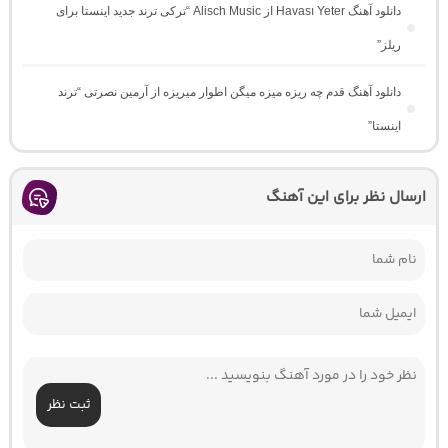
دانلود آهنگ Havası Yeter از Alisch Music “ترکی ترند جدید اینستا برای
ریلز”
دانلود آهنگ ﻗﺪم ﭼﻪ رﻳﺰه ﻣﻴﺰه ﻣﻴﮕﻦ اﻃﻮار ﻣﻴﺮﻳﺰه از آرمین نصرتی “ترند
اینستا”
ارسال نظر برای این آهنگ
ثبت نظر