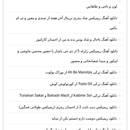
لون و ناجی و طاهاس
دانلود آهنگ ریمیکس شاد بندری تریبال آخر هفته از سندی و معین و تی ام
بکس
دانلود آهنگ باحال و شاد بوس بده به من از احسان کاراموز
دانلود آهنگ ریمیکس زلزله 5 از دی جی یاشار با حضور محسن چاوشی و
اپیکور و سینا شعبانخانی و منصور
دانلود آهنگ ترکی Ah Be Manolya از بوراک بولوت
دانلود آهنگ ترکی Topla Git از کورتولوش کوش
دانلود آهنگ ترکی Kalbine Sor از Bahadır Macit و Tunahan Sakar
دانلود ریمیکس دیپ نایت 2 از احسان رمزی (ریمیکس طولانی غمگین)
دانلود ریمیکس دوست دارم خستم نکن از سایه