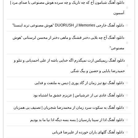
دانلود آهنگ شبامون آخ که چه تاریک و چه سرده هوش مصنوعی با صدای مرد |
آسمون
دانلود آهنگ خارجی Memories از DUORUSH “هوش مصنوعی ترند اینستا”
دانلود آهنگ آخ چه بلایی دختر قشنگ و ماهی دختر از محسن لرستانی “هوش
مصنوعی”
دانلود آهنگ ریمیکس ازت نمیگذرم اگه خدایی باشه از علی احمدیانی و تتلو و
حمیدرضا بابایی و حصین و بیگ شگی
دانلود آهنگ تیغ تیز زمان از گاد پوری | دیس به ملتفت و فدایی
دانلود آهنگ عادی نی از عرشیاس | عزیزم عشق ما اشتباه بود
دانلود آهنگ به سکوت سرد زمان از محمدرضا شجریان | تصنیف بی همزبان
دانلود آهنگ ادا از سینا پارسیان | بسه بسه دیگه ادا نیا ما بد بودیم
دانلود آهنگ گلهای باران خورده از علیرضا قربانی