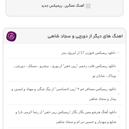
آهنگ غمگین , ریمیکس جدید
اهنگ های دیگر از دورچی و سجاد شاهی
دانلود ریمیکس فیوژن 17 از لیروی بیتز
دانلود ریمیکس قلب زخمی “رپی خفن” از پوری ، پیشرو ، مسلک ، دورچی ،
ویناک ، شایان یو
دانلود ریمیکس مسافر غم ۴ “رپی احساسی” از بیگ شگی و مهیاد و ایسین و
پیدار و سجاد شاهی
دانلود آهنگ هرشو مس بگاز بگاز “ریمیکس رپی خفن” از رضا کرمی تارا و
شایع و مهدیار و حسین تی ام و سجاد شاهی