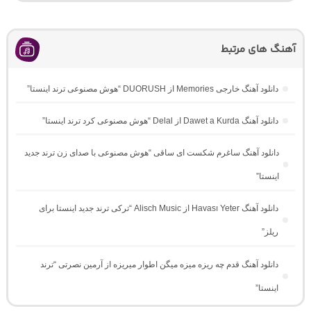
آهنگ های مرتبط
دانلود آهنگ خارجی Memories از DUORUSH “هوش مصنوعی ترند اینستا”
دانلود آهنگ Dawet a Kurda از Delal “هوش مصنوعی کرد ترند اینستا”
دانلود آهنگ ساغرم شکست ای ساقی “هوش مصنوعی با صدای زن ترند جدید
اینستا”
دانلود آهنگ Havası Yeter از Alisch Music “ترکی ترند جدید اینستا برای
ریلز”
دانلود آهنگ ﻗﺪم ﭼﻪ رﻳﺰه ﻣﻴﺰه ﻣﻴﮕﻦ اﻃﻮار ﻣﻴﺮﻳﺰه از آرمین نصرتی “ترند
اینستا”