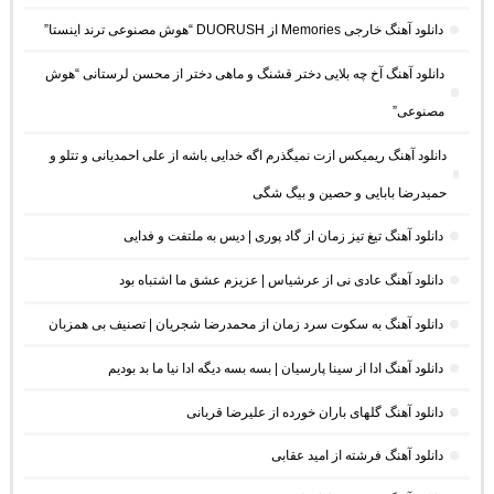
دانلود آهنگ خارجی Memories از DUORUSH “هوش مصنوعی ترند اینستا”
دانلود آهنگ آخ چه بلایی دختر قشنگ و ماهی دختر از محسن لرستانی “هوش
مصنوعی”
دانلود آهنگ ریمیکس ازت نمیگذرم اگه خدایی باشه از علی احمدیانی و تتلو و
حمیدرضا بابایی و حصین و بیگ شگی
دانلود آهنگ تیغ تیز زمان از گاد پوری | دیس به ملتفت و فدایی
دانلود آهنگ عادی نی از عرشیاس | عزیزم عشق ما اشتباه بود
دانلود آهنگ به سکوت سرد زمان از محمدرضا شجریان | تصنیف بی همزبان
دانلود آهنگ ادا از سینا پارسیان | بسه بسه دیگه ادا نیا ما بد بودیم
دانلود آهنگ گلهای باران خورده از علیرضا قربانی
دانلود آهنگ فرشته از امید عقابی