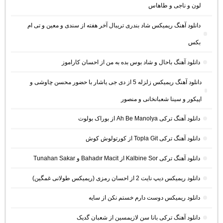
لون و ناجی و طاهاس
دانلود آهنگ ریمیکس شاد بندری تریبال آخر هفته از سندی و معین و تی ام
بکس
دانلود آهنگ باحال و شاد بوس بده به من از احسان کاراموز
دانلود آهنگ ریمیکس زلزله 5 از دی جی یاشار با حضور محسن چاوشی و
اپیکور و سینا شعبانخانی و منصور
دانلود آهنگ ترکی Ah Be Manolya از بوراک بولوت
دانلود آهنگ ترکی Topla Git از کورتولوش کوش
دانلود آهنگ ترکی Kalbine Sor از Bahadır Macit و Tunahan Sakar
دانلود ریمیکس دیپ نایت 2 از احسان رمزی (ریمیکس طولانی غمگین)
دانلود ریمیکس دوست دارم خستم نکن از سایه
دانلود آهنگ ترکی بانا سن لازیمسین از شعبان گدیک