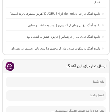
فندک
دانلود آهنگ خارجی Memories از DUORUSH “هوش مصنوعی ترند اینستا”
دانلود آهنگ تیغ تیز زمان از گاد پوری | دیس به ملتفت و فدایی
دانلود آهنگ عادی نی از عرشیاس | عزیزم عشق ما اشتباه بود
دانلود آهنگ به سکوت سرد زمان از محمدرضا شجریان | تصنیف بی همزبان
ارسال نظر برای این آهنگ