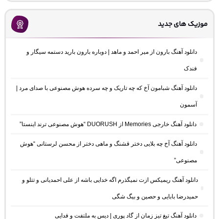
موزیک های جدید
دانلود آهنگ بارون از میر احمد و ماهد | دوباره بارون بارید دستمه سیگار و
فندک
دانلود آهنگ شبامون آخ که چه تاریک و چه سرده هوش مصنوعی با صدای مرد |
آسمون
دانلود آهنگ خارجی Memories از DUORUSH “هوش مصنوعی ترند اینستا”
دانلود آهنگ آخ چه بلایی دختر قشنگ و ماهی دختر از محسن لرستانی “هوش
مصنوعی”
دانلود آهنگ ریمیکس ازت نمیگذرم اگه خدایی باشه از علی احمدیانی و تتلو و
حمیدرضا بابایی و حصین و بیگ شگی
دانلود آهنگ تیغ تیز زمان از گاد پوری | دیس به ملتفت و فدایی