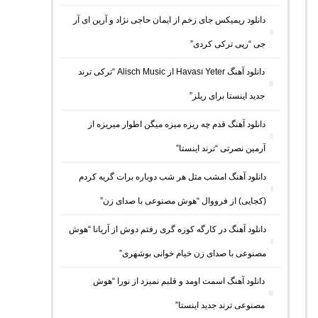
دانلود ریمیکس جای زخم از ایمان حاجی نژاد و آرین ای آر
جی “رپی ترکی کردی”
دانلود آهنگ Havası Yeter از Alisch Music “ترکی ترند
جدید اینستا برای ریلز”
دانلود آهنگ ﻗﺪم ﭼﻪ رﻳﺰه ﻣﻴﺰه ﻣﻴﮕﻦ اﻃﻮار ﻣﻴﺮﻳﺰه از
آرمین نصرتی “ترند اینستا”
دانلود آهنگ امشب مثل هر شب دوباره برات گریه کردم
(کجایی) از فرووال “هوش مصنوعی با صدای زن”
دانلود آهنگ در کارگه کوزه گری رفتم دوش از آریانا “هوش
مصنوعی با صدای زن خیام خوانی بوشهری”
دانلود آهنگ اسمت اومد و قلبم نمیزد از نورا “هوش
مصنوعی ترند جدید اینستا”