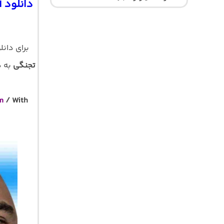
دانلود 
برای دان
تجنگی
m
/ With