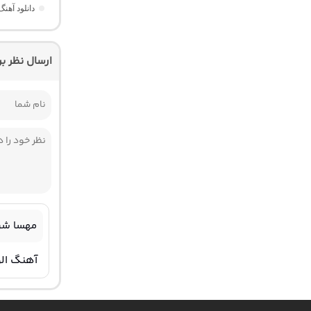
دانلود آهن
ارسال نظر ب
مهسا شر
آهنگ الو