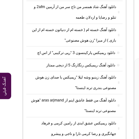
دانلود آهنگ شاد همسر من تاج سر من از آرمین 2afm و
تتلو و رضایا و اردلان طعمه
دانلود آهنگ خسته ام ( خسته ام از دنیاتون خسته ام از این
بازی ) از میرا “زن هوش مصنوعی”
دانلود ریمیکس پارکینسون 3 “رپی ترکیبی” از اس اچ
دانلود آهنگ ریمیکس رنگارنگ 5 از دیجی ممتاز
دانلود آهنگ زینبو وشه لیلا “ریمیکس با صدای زن هوش
آهنگ قبلی
مصنوعی بندری ترند اینستا”
دانلود آهنگ من فقط عاشق اینم از aras arjmand “هوش
مصنوعی ترند اینستا”
دانلود ریمیکس عشق ابدی از رامین کرمی و فرهاد
جهانگیری و رضا کرمی تارا و ناجی و پیشرو