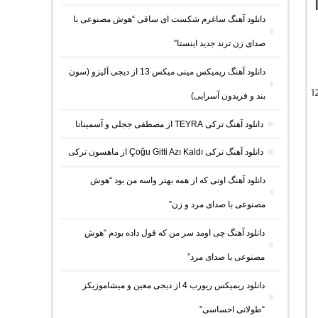
دانلود آهنگ ساغرم شکست ای ساقی “هوش مصنوعی با
صدای زن ترند جدید اینستا”
دانلود آهنگ ریمیکس مینی میکس 13 از دیجی آلیزو (سون
ل موزیک با کیفیت اصلی 320 و 128
بند و فریدون آسرایی)
دانلود آهنگ ترکی TEYRA از مصطفی ججلی و آسمیناتا
دانلود آهنگ ترکی Çoğu Gitti Azı Kaldı از ماهسون ترکی
دانلود آهنگ اونی که از همه بهتر واسه من بود “هوش
مصنوعی با صدای مرد و زن”
دانلود آهنگ چی اومد سر من که قول داده بودم “هوش
مصنوعی با صدای مرد”
دانلود ریمیکس ریورب 4 از دیجی معین و میشاموزیکز
“طولانی احساسی”