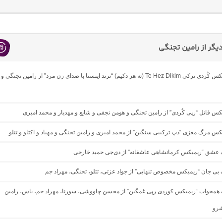
گر از رامین تجنگی
دانلود ریمیکس کُردی ترکی Te Hez Dikim (ته هز دکیم) “ترند اینستا با صدای زن مرد” از رامین تجنگی و
یکس قاتل “رپی کُردی” از رامین تجنگی و هومن نجفی و شایع و مهدیار و محمد امیری
یکس مرگ مغزی “دپ ترکیبی سنگین” از محمد امیری و رامین تجنگی و مهیاد و اکتاو و تتلو
نگ عشق “ریمیکس کرمانشاهی عاشقانه” از دی‌جی حمید خارجی
گ بی جان “ریمیکس مخصوص تنهایی” از جواد عزتی، تتلو، تجنگی، مهراد جم
گ همخواب “ریمیکس کوردی رپی غمگین” از محسن چاووشی، سورنا، مهراد جم، یاس، رامین
شرو