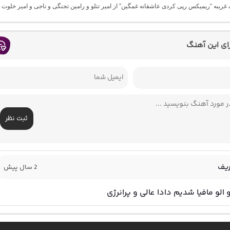
گ غریبه “ریمیکس رپی کردی عاشقانه غمگین” از امیر تتلو و رامین تجنگی و ناجی و امیر خلوت
رای این آهنگ
ثبت نظر
یف
2 سال پیش
 الو مافیا شدیم دادا عالی و پرانرژی