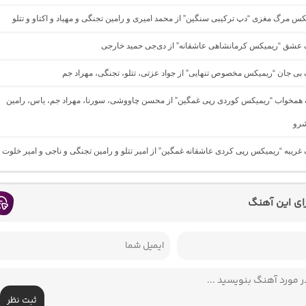
یکس مرگ مغزی “دپ ترکیبی سنگین” از محمد امیری و رامین تجنگی و مهیاد و اکتاو و تتلو
نگ عشق “ریمیکس کرمانشاهی عاشقانه” از دی‌جی حمید خارجی
گ بی جان “ریمیکس مخصوص تنهایی” از جواد عزتی، تتلو، تجنگی، مهراد جم
گ همخواب “ریمیکس کوردی رپی غمگین” از محسن چاووشی، سورنا، مهراد جم، یاس، رامین
شرو
گ غریبه “ریمیکس رپی کردی عاشقانه غمگین” از امیر تتلو و رامین تجنگی و ناجی و امیر خلوت
رای این آهنگ
ثبت نظر