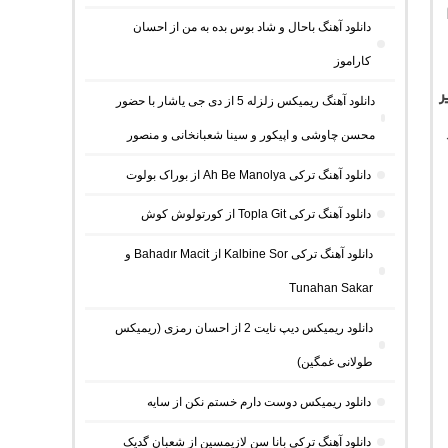
دانلود آهنگ باحال و شاد بوس بده به من از احسان
کاراموز
ر
دانلود آهنگ ریمیکس زلزله 5 از دی جی یاشار با حضور
محسن چاوشی و اپیکور و سینا شعبانخانی و منصور
دانلود آهنگ ترکی Ah Be Manolya از بوراک بولوت
دانلود آهنگ ترکی Topla Git از کورتولوش کوش
دانلود آهنگ ترکی Kalbine Sor از Bahadır Macit و
Tunahan Sakar
دانلود ریمیکس دیپ نایت 2 از احسان رمزی (ریمیکس
طولانی غمگین)
دانلود ریمیکس دوست دارم خستم نکن از سایه
دانلود آهنگ ترکی بانا سن لازیمسین از شعبان گدیک