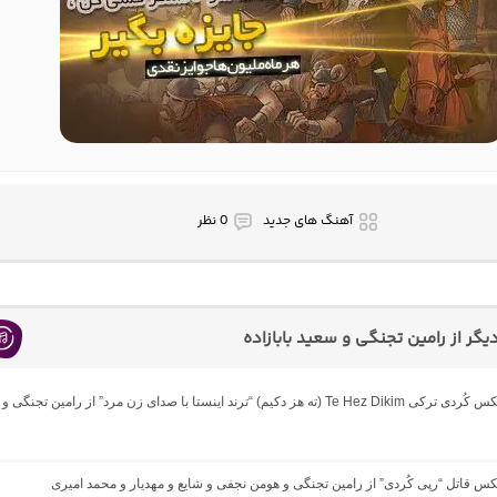
آهنگ های جدید
0 نظر
گر از رامین تجنگی و سعید بابازاده
دانلود ریمیکس کُردی ترکی Te Hez Dikim (ته هز دکیم) “ترند اینستا با صدای زن مرد” از رامین تجنگی و
یکس قاتل “رپی کُردی” از رامین تجنگی و هومن نجفی و شایع و مهدیار و محمد امیری