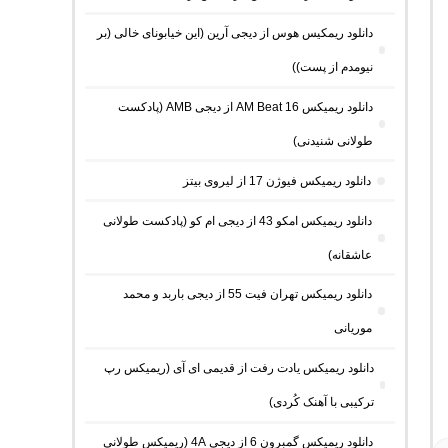
دانلود ریمکیس هوس از دیجی آرین (این خیابونای خالی (بر
نیومدم از پست))
دانلود ریمیکس AM Beat 16 از دیجی AMB (پادکست
طولانی شنیدنی)
دانلود ریمیکس فیوژن 17 از لیروی بیتز
دانلود ریمیکس امکو 43 از دیجی ام کو (پادکست طولانی
عاشقانه)
دانلود ریمیکس تهران فیت 55 از دیجی باربد و محمد
موریانی
دانلود ریمیکس یادت رفت از قدیمی ای آی (ریمیکس رپ
ترکیبی با آهنک کُردی)
دانلود ریمیکس گمبرون 6 از دیجی 4A (ریمیکس طولانی