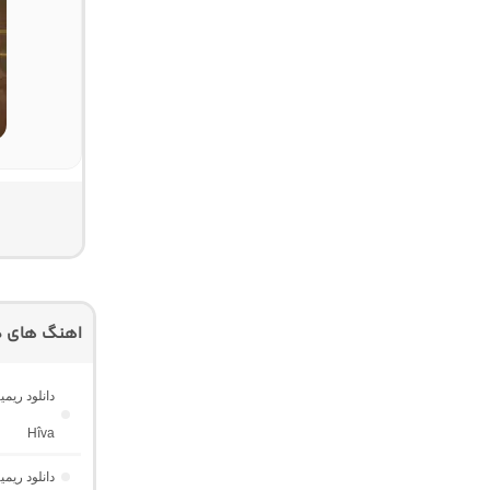
اهنگ های دی
Hîva
دانلود ریم