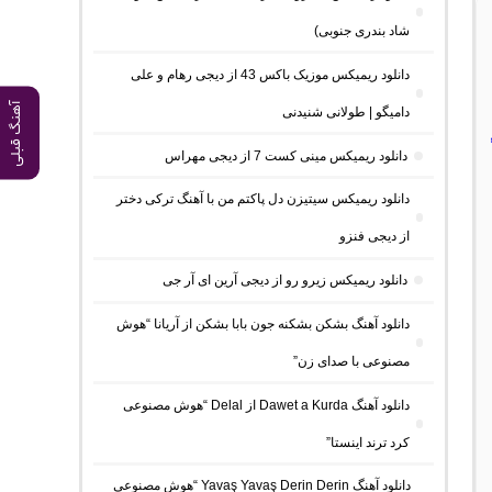
شاد بندری جنوبی)
دانلود ریمیکس موزیک باکس 43 از دیجی رهام و علی
آهنگ قبلی
دامیگو | طولانی شنیدنی
دانلود ریمیکس مینی کست 7 از دیجی مهراس
دانلود ریمیکس سیتیزن دل پاکتم من با آهنگ ترکی دختر
از دیجی فنزو
دانلود ریمیکس زیرو رو از دیجی آرین ای آر جی
دانلود آهنگ بشکن بشکنه جون بابا بشکن از آریانا “هوش
مصنوعی با صدای زن”
دانلود آهنگ Dawet a Kurda از Delal “هوش مصنوعی
کرد ترند اینستا”
دانلود آهنگ Yavaş Yavaş Derin Derin “هوش مصنوعی