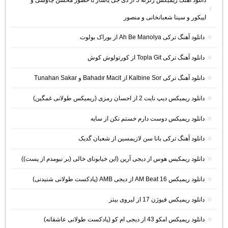
اپیکور و سینا شعبانخانی و منصور
دانلود آهنگ ترکی Ah Be Manolya از بوراک بولوت
دانلود آهنگ ترکی Topla Git از کورتولوش کوش
دانلود آهنگ ترکی Kalbine Sor از Bahadır Macit و Tunahan Sakar
دانلود ریمیکس دیپ نایت 2 از احسان رمزی (ریمیکس طولانی غمگین)
دانلود ریمیکس دوست دارم خستم نکن از سایه
دانلود آهنگ ترکی بانا سن لازیمسین از شعبان گدیک
دانلود ریمکیس هوس از دیجی آرین (این خیابونای خالی (بر نیومدم از پست))
دانلود ریمیکس AM Beat 16 از دیجی AMB (پادکست طولانی شنیدنی)
دانلود ریمیکس فیوژن 17 از لیروی بیتز
دانلود ریمیکس امکو 43 از دیجی ام کو (پادکست طولانی عاشقانه)