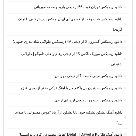
دانلود ریمیکس تهران فیت 55 از دیجی باربد و محمد موریانی
دانلود ریمیکس یادت رفت از قدیمی ای آی (ریمیکس رپ ترکیبی با آهنک
کُردی)
دانلود ریمیکس گمبرون 6 از دیجی 4A (ریمیکس طولانی شاد بندری جنوبی)
دانلود ریمیکس موزیک باکس 43 از دیجی رهام و علی دامیگو | طولانی
شنیدنی
دانلود ریمیکس مینی کست 7 از دیجی مهراس
دانلود ریمیکس سیتیزن دل پاکتم من با آهنگ ترکی دختر از دیجی فنزو
دانلود ریمیکس زیرو رو از دیجی آرین ای آر جی
دانلود آهنگ بشکن بشکنه جون بابا بشکن از آریانا “هوش مصنوعی با صدای
زن”
دانلود آهنگ Dawet a Kurda از Delal “هوش مصنوعی کرد ترند اینستا”