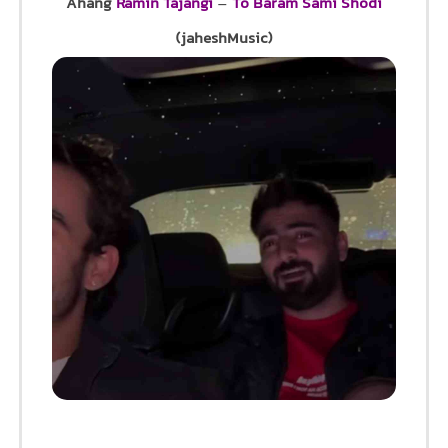
Ahang
Ramin Tajangi
–
To Baram Sami Shodi
(jaheshMusic)