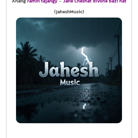
Ahang
ramin tajangy
–
Jane Cheshat divone bazi hat
(jaheshMusic)