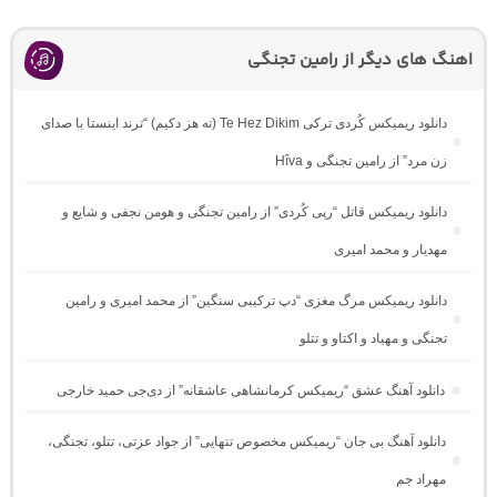
اهنگ های دیگر از رامین تجنگی
دانلود ریمیکس کُردی ترکی Te Hez Dikim (ته هز دکیم) “ترند اینستا با صدای
زن مرد” از رامین تجنگی و Hîva
دانلود ریمیکس قاتل “رپی کُردی” از رامین تجنگی و هومن نجفی و شایع و
مهدیار و محمد امیری
دانلود ریمیکس مرگ مغزی “دپ ترکیبی سنگین” از محمد امیری و رامین
تجنگی و مهیاد و اکتاو و تتلو
دانلود آهنگ عشق “ریمیکس کرمانشاهی عاشقانه” از دی‌جی حمید خارجی
دانلود آهنگ بی جان “ریمیکس مخصوص تنهایی” از جواد عزتی، تتلو، تجنگی،
مهراد جم