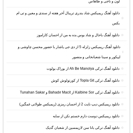
لون و ناجی و طاهاس
دانلود آهنگ ریمیکس شاد بندری تریبال آخر هفته از سندی و معین و تی ام
بکس
دانلود آهنگ باحال و شاد بوس بده به من از احسان کاراموز
دانلود آهنگ ریمیکس زلزله 5 از دی جی یاشار با حضور محسن چاوشی و
اپیکور و سینا شعبانخانی و منصور
دانلود آهنگ ترکی Ah Be Manolya از بوراک بولوت
دانلود آهنگ ترکی Topla Git از کورتولوش کوش
دانلود آهنگ ترکی Kalbine Sor از Bahadır Macit و Tunahan Sakar
دانلود ریمیکس دیپ نایت 2 از احسان رمزی (ریمیکس طولانی غمگین)
دانلود ریمیکس دوست دارم خستم نکن از سایه
دانلود آهنگ ترکی بانا سن لازیمسین از شعبان گدیک