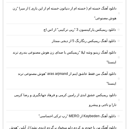
دانلود آهنگ خسته ام ( خسته ام از دنیاتون خسته ام از این بازی ) از میرا “زن
هوش مصنوعی”
دانلود ریمیکس پارکینسون 3 “رپی ترکیبی” از اس اچ
دانلود آهنگ ریمیکس رنگارنگ 5 از دیجی ممتاز
دانلود آهنگ زینبو وشه لیلا “ریمیکس با صدای زن هوش مصنوعی بندری ترند
اینستا”
دانلود آهنگ من فقط عاشق اینم از aras arjmand “هوش مصنوعی ترند
اینستا”
دانلود ریمیکس عشق ابدی از رامین کرمی و فرهاد جهانگیری و رضا کرمی
تارا و ناجی و پیشرو
دانلود آهنگ Kaybeden از MERO “رپ ترکی احساسی”
دانلود آهنگ من با خودم بد کردم دلم میخواد برگردم (دیدی نشد) از آیلین “هوش