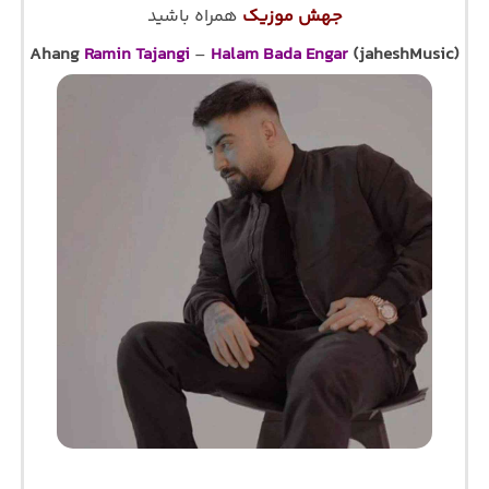
جهش موزیک
همراه باشید
Ahang
Ramin Tajangi
–
Halam Bada Engar
(jaheshMusic)