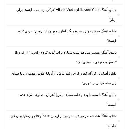
دانلود آهنگ Havası Yeter از Alisch Music “ترکی ترند جدید اینستا برای
ریلز”
دانلود آهنگ ﻗﺪم ﭼﻪ رﻳﺰه ﻣﻴﺰه ﻣﻴﮕﻦ اﻃﻮار ﻣﻴﺮﻳﺰه از آرمین نصرتی “ترند
اینستا”
دانلود آهنگ امشب مثل هر شب دوباره برات گریه کردم (کجایی) از فرووال
“هوش مصنوعی با صدای زن”
دانلود آهنگ در کارگه کوزه گری رفتم دوش از آریانا “هوش مصنوعی با صدای
زن خیام خوانی بوشهری”
دانلود آهنگ اسمت اومد و قلبم نمیزد از نورا “هوش مصنوعی ترند جدید
اینستا”
دانلود آهنگ شاد همسر من تاج سر من از آرمین 2afm و تتلو و رضایا و اردلان
طعمه