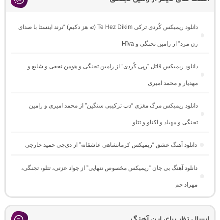
دانلود ریمیکس کُردی ترکی Te Hez Dikim (ته هز دکیم) “ترند اینستا با صدای
زن مرد” از رامین تجنگی و Hîva
دانلود ریمیکس قاتل “رپی کُردی” از رامین تجنگی و هومن نجفی و شایع و
مهدیار و محمد امیری
دانلود ریمیکس مرگ مغزی “دپ ترکیبی سنگین” از محمد امیری و رامین
تجنگی و مهیاد و اکتاو و تتلو
دانلود آهنگ عشق “ریمیکس کرمانشاهی عاشقانه” از دی‌جی حمید خارجی
دانلود آهنگ بی جان “ریمیکس مخصوص تنهایی” از جواد عزتی، تتلو، تجنگی،
مهراد جم
ارسال نظر برای این آهنگ