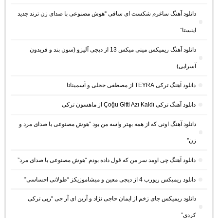
دانلود آهنگ ساغرم شکست ای ساقی “هوش مصنوعی با صدای زن ترند جدید
اینستا”
دانلود آهنگ ریمیکس مینی میکس 13 از دیجی آلیزو (سون بند و فریدون
آسرایی)
دانلود آهنگ ترکی TEYRA از مصطفی ججلی و آسمیناتا
دانلود آهنگ ترکی Çoğu Gitti Azı Kaldı از ماهسون ترکی
دانلود آهنگ اونی که از همه بهتر واسه من بود “هوش مصنوعی با صدای مرد و
زن”
دانلود آهنگ چی اومد سر من که قول داده بودم “هوش مصنوعی با صدای مرد”
دانلود ریمیکس ریورب 4 از دیجی معین و میشاموزیکز “طولانی احساسی”
دانلود ریمیکس جای زخم از ایمان حاجی نژاد و آرین ای آر جی “رپی ترکی
کردی”