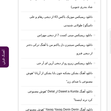
شاد بندری جنوبی)
دانلود ریمیکس موزیک باکس 43 از دیجی رهام و علی
دامیگو | طولانی شنیدنی
دانلود ریمیکس مینی کست 7 از دیجی مهراس
دانلود ریمیکس سیتیزن دل پاکتم من با آهنگ ترکی دختر
آهنگ قبلی
از دیجی فنزو
دانلود ریمیکس زیرو رو از دیجی آرین ای آر جی
دانلود آهنگ بشکن بشکنه جون بابا بشکن از آریانا “هوش
مصنوعی با صدای زن”
دانلود آهنگ Dawet a Kurda از Delal “هوش مصنوعی
کرد ترند اینستا”
دانلود آهنگ Yavaş Yavaş Derin Derin “هوش مصنوعی