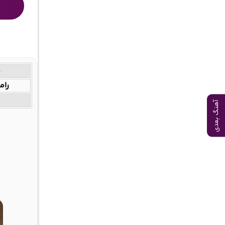
خ
رام
آهنگ بعدی