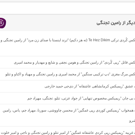
گر از رامین تجنگی
دانلود ریمیکس کُردی ترکی Te Hez Dikim (ته هز دکیم) “ترند اینستا با صدای زن مرد” از رامین تجنگی و
یکس قاتل “رپی کُردی” از رامین تجنگی و هومن نجفی و شایع و مهدیار و محمد امیری
یکس مرگ مغزی “دپ ترکیبی سنگین” از محمد امیری و رامین تجنگی و مهیاد و اکتاو و تتلو
نگ عشق “ریمیکس کرمانشاهی عاشقانه” از دی‌جی حمید خارجی
گ بی جان “ریمیکس مخصوص تنهایی” از جواد عزتی، تتلو، تجنگی، مهراد جم
گ همخواب “ریمیکس کوردی رپی غمگین” از محسن چاووشی، سورنا، مهراد جم، یاس، رامین
شرو
گ غریبه “ریمیکس رپی کردی عاشقانه غمگین” از امیر تتلو و رامین تجنگی و ناجی و امیر خلوت