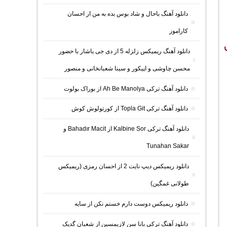
دانلود آهنگ باحال و شاد بوس بده به من از احسان
کاراموز
دانلود آهنگ ریمیکس زلزله 5 از دی جی یاشار با حضور
محسن چاوشی و اپیکور و سینا شعبانخانی و منصور
دانلود آهنگ ترکی Ah Be Manolya از بوراک بولوت
دانلود آهنگ ترکی Topla Git از کورتولوش کوش
دانلود آهنگ ترکی Kalbine Sor از Bahadır Macit و
Tunahan Sakar
دانلود ریمیکس دیپ نایت 2 از احسان رمزی (ریمیکس
طولانی غمگین)
دانلود ریمیکس دوست دارم خستم نکن از سایه
دانلود آهنگ ترکی بانا سن لازیمسین از شعبان گدیک