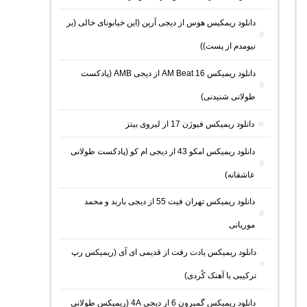
دانلود ریمکیس هوس از دیجی آرین (این خیابونای خالی (بر
نیومدم از پست))
دانلود ریمیکس AM Beat 16 از دیجی AMB (پادکست
طولانی شنیدنی)
دانلود ریمیکس فیوژن 17 از لیروی بیتز
دانلود ریمیکس امکو 43 از دیجی ام کو (پادکست طولانی
عاشقانه)
دانلود ریمیکس تهران فیت 55 از دیجی باربد و محمد
موریانی
دانلود ریمیکس یادت رفت از قدیمی ای آی (ریمیکس رپ
ترکیبی با آهنک کُردی)
دانلود ریمیکس گمبرون 6 از دیجی 4A (ریمیکس طولانی