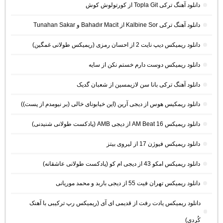
دانلود آهنگ ترکی Topla Git از کورتولوش کوش
دانلود آهنگ ترکی Kalbine Sor از Bahadır Macit و Tunahan Sakar
دانلود ریمیکس دیپ نایت 2 از احسان رمزی (ریمیکس طولانی غمگین)
دانلود ریمیکس دوست دارم خستم نکن از سایه
دانلود آهنگ ترکی بانا سن لازیمسین از شعبان گدیک
دانلود ریمکیس هوس از دیجی آرین (این خیابونای خالی (بر نیومدم از پست))
دانلود ریمیکس AM Beat 16 از دیجی AMB (پادکست طولانی شنیدنی)
دانلود ریمیکس فیوژن 17 از لیروی بیتز
دانلود ریمیکس امکو 43 از دیجی ام کو (پادکست طولانی عاشقانه)
دانلود ریمیکس تهران فیت 55 از دیجی باربد و محمد موریانی
دانلود ریمیکس یادت رفت از قدیمی ای آی (ریمیکس رپ ترکیبی با آهنک
کُردی)