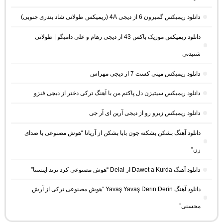
دانلود ریمیکس گمبرون 6 از دیجی 4A (ریمیکس طولانی شاد بندری جنوبی)
دانلود ریمیکس موزیک باکس 43 از دیجی رهام و علی دامیگو | طولانی
شنیدنی
دانلود ریمیکس مینی کست 7 از دیجی مهراس
دانلود ریمیکس سیتیزن دل پاکتم من با آهنگ ترکی دختر از دیجی فنزو
دانلود ریمیکس زیرو رو از دیجی آرین ای آر جی
دانلود آهنگ بشکن بشکنه جون بابا بشکن از آریانا “هوش مصنوعی با صدای
زن”
دانلود آهنگ Dawet a Kurda از Delal “هوش مصنوعی کرد ترند اینستا”
دانلود آهنگ Yavaş Yavaş Derin Derin “هوش مصنوعی ترکی از آرش
محسنی”