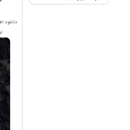
د
دانلود ا
تر