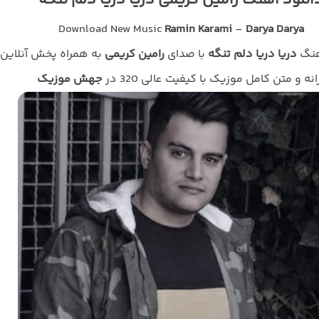
انلود آهنگ رامین کریمی دریا دریا دلم تنگه
Download New Music
Ramin Karami
–
Darya Darya
هنگ
دریا دریا دلم تنگه
با صدای
رامین کریمی
به همراه پخش آنلاین
انه و متن کامل موزیک با کیفیت عالی 320 در
جهش موزیک