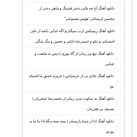
دانلود آهنگ آخ چه بلایی دختر قشنگ و ماهی دختر از
محسن لرستانی “هوش مصنوعی”
دانلود آهنگ ریمیکس ازت نمیگذرم اگه خدایی باشه از علی
احمدیانی و تتلو و حمیدرضا بابایی و حصین و بیگ شگی
دانلود آهنگ تیغ تیز زمان از گاد پوری | دیس به ملتفت و
فدایی
دانلود آهنگ عادی نی از عرشیاس | عزیزم عشق ما اشتباه
بود
دانلود آهنگ به سکوت سرد زمان از محمدرضا شجریان |
تصنیف بی همزبان
دانلود آهنگ ادا از سینا پارسیان | بسه بسه دیگه ادا نیا ما بد
بودیم