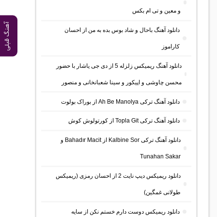
و معین و تی ام بکس
آهنگ قبلی
دانلود آهنگ باحال و شاد بوس بده به من از احسان
کاراموز
دانلود آهنگ ریمیکس زلزله 5 از دی جی یاشار با حضور
محسن چاوشی و اپیکور و سینا شعبانخانی و منصور
دانلود آهنگ ترکی Ah Be Manolya از بوراک بولوت
دانلود آهنگ ترکی Topla Git از کورتولوش کوش
دانلود آهنگ ترکی Kalbine Sor از Bahadır Macit و
Tunahan Sakar
دانلود ریمیکس دیپ نایت 2 از احسان رمزی (ریمیکس
طولانی غمگین)
دانلود ریمیکس دوست دارم خستم نکن از سایه