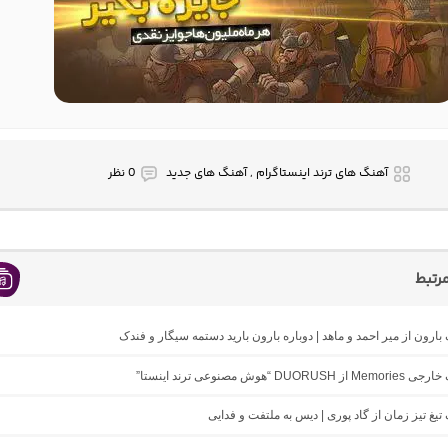
آهنگ های ترند اینستاگرام , آهنگ های جدید
0 نظر
رتبط
 بارون از میر احمد و ماهد | دوباره بارون بارید دستمه سیگار و فندک
DUO “هوش مصنوعی ترند اینستا”
 تیغ تیز زمان از گاد پوری | دیس به ملتفت و فدایی