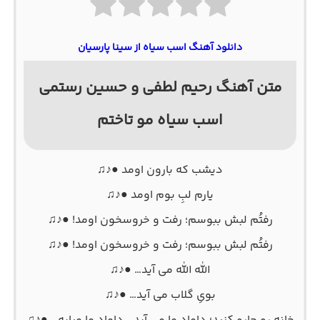
دانلود آهنگ اسب سیاه از سینا پارسیان
متن آهنگ رحیم لطفی و حسین رستمی
اسب سیاه مو تاختم
دیشب که بارون اومد ●♪♫
یارم لبِ بوم اومد ●♪♫
رفتُم لبش ببوسم؛ رفت و خروسخون اومد! ●♪♫
رفتُم لبش ببوسم؛ رفت و خروسخون اومد! ●♪♫
الله الله می آید… ●♪♫
بویِ گلاب می آید… ●♪♫