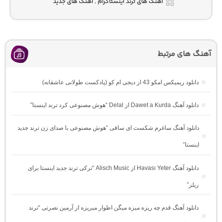
آهنگ های ترند اینستاگرام , آهنگ های جدید
آهنگ های مرتبط
دانلود ریمیکس امکو 43 از دیجی ام کو (پادکست طولانی عاشقانه)
دانلود آهنگ Dawet a Kurda از Delal “هوش مصنوعی کرد ترند اینستا”
دانلود آهنگ ساغرم شکست ای ساقی “هوش مصنوعی با صدای زن ترند جدید
اینستا”
دانلود آهنگ Havası Yeter از Alisch Music “ترکی ترند جدید اینستا برای
ریلز”
دانلود آهنگ ﻗﺪم ﭼﻪ رﻳﺰه ﻣﻴﺰه ﻣﻴﮕﻦ اﻃﻮار ﻣﻴﺮﻳﺰه از آرمین نصرتی “ترند