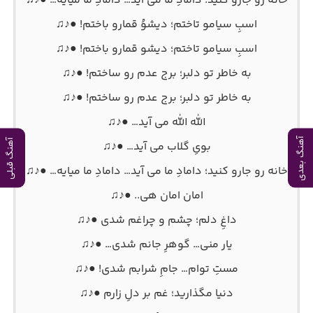
خانه رو جارو کنید؛ دامادِ ما می آید… دامادِ ما میایه… ●♪♫
اسبِ سیامو تاختم؛ دیشوُ قمارو باختم! ●♪♫
اسبِ سیامو تاختم؛ دیشو قمارو باختم! ●♪♫
به خاطر تو دلبر؛ برج عدم رو ساختم! ●♪♫
به خاطر تو دلبر؛ برج عدم رو ساختم! ●♪♫
الله الله می آید… ●♪♫
آهنگ بعدی
آهنگ قبلی
بویِ گلاب می آید… ●♪♫
خانه رو جارو کنید؛ دامادِ ما می آید… دامادِ ما میایه… ●♪♫
امان امان هی.. ●♪♫
داغِ دلم؛ چشم و چراغم شدی ●♪♫
یار منی… گوهرِ جانم شدی… ●♪♫
مستِ توام… جامِ شرابم شدی! ●♪♫
دنیا مگذارید؛ غم بر دلِ زارم ●♪♫