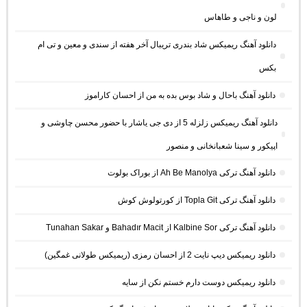
لون و ناجی و طاهاس
دانلود آهنگ ریمیکس شاد بندری تریبال آخر هفته از سندی و معین و تی ام
بکس
دانلود آهنگ باحال و شاد بوس بده به من از احسان کاراموز
دانلود آهنگ ریمیکس زلزله 5 از دی جی یاشار با حضور محسن چاوشی و
اپیکور و سینا شعبانخانی و منصور
دانلود آهنگ ترکی Ah Be Manolya از بوراک بولوت
دانلود آهنگ ترکی Topla Git از کورتولوش کوش
دانلود آهنگ ترکی Kalbine Sor از Bahadır Macit و Tunahan Sakar
دانلود ریمیکس دیپ نایت 2 از احسان رمزی (ریمیکس طولانی غمگین)
دانلود ریمیکس دوست دارم خستم نکن از سایه