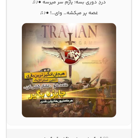
دردِ دوری بسه؛ یارُم سر میرسه ●♪♫
غصه پر میکشه… وای…! ●♪♫