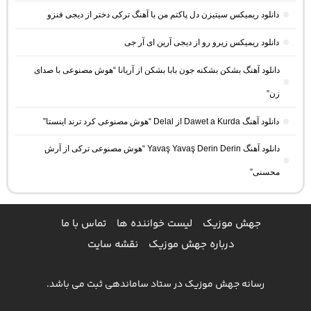
دانلود ریمیکس سیتیزن دل پاکتم من با آهنگ ترکی دختر از دیجی فنزو
دانلود ریمیکس زیرو رو از دیجی آرین ای آر جی
دانلود آهنگ بشکن بشکنه جون بابا بشکن از آریانا “هوش مصنوعی با صدای
زن”
دانلود آهنگ Dawet a Kurda از Delal “هوش مصنوعی کرد ترند اینستا”
دانلود آهنگ Yavaş Yavaş Derin Derin “هوش مصنوعی ترکی از آرش
محسنی”
جهش موزیک
لیست خواننده ها
تماس با ما
درباره جهش موزیک
نقشه سایت
رسانه جهش موزیک در ستاد ساماندهی ثبت می باشد.