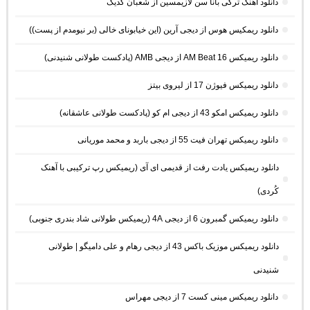
دانلود آهنگ ترکی بانا سن لازیمسین از شعبان گدیک
دانلود ریمکیس هوس از دیجی آرین (این خیابونای خالی (بر نیومدم از پست))
دانلود ریمیکس AM Beat 16 از دیجی AMB (پادکست طولانی شنیدنی)
دانلود ریمیکس فیوژن 17 از لیروی بیتز
دانلود ریمیکس امکو 43 از دیجی ام کو (پادکست طولانی عاشقانه)
دانلود ریمیکس تهران فیت 55 از دیجی باربد و محمد موریانی
دانلود ریمیکس یادت رفت از قدیمی ای آی (ریمیکس رپ ترکیبی با آهنک
کُردی)
دانلود ریمیکس گمبرون 6 از دیجی 4A (ریمیکس طولانی شاد بندری جنوبی)
دانلود ریمیکس موزیک باکس 43 از دیجی رهام و علی دامیگو | طولانی
شنیدنی
دانلود ریمیکس مینی کست 7 از دیجی مهراس