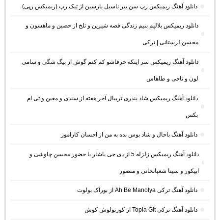
دانلود آهنگ ریمیکس رپ سن بیر ناسیل یارسین از تیک رپ (ریمیکس رپی)
دانلود ریمیکس بلالیم بنیم زندگی قصه شیرین و تلخ از حصین و ماهسون و
محسن لرستانی | ترکی
دانلود آهنگ ریمیکس سر اینکه حرفاشو کم کنم گوش از بیگ شگی و سامی
لون و ناجی و طاهاس
دانلود آهنگ ریمیکس شاد بندری تریبال آخر هفته از سندی و معین و تی ام
بکس
دانلود آهنگ باحال و شاد بوس بده به من از احسان کاراموز
دانلود آهنگ ریمیکس زلزله 5 از دی جی یاشار با حضور محسن چاوشی و
اپیکور و سینا شعبانخانی و منصور
دانلود آهنگ ترکی Ah Be Manolya از بوراک بولوت
دانلود آهنگ ترکی Topla Git از کورتولوش کوش