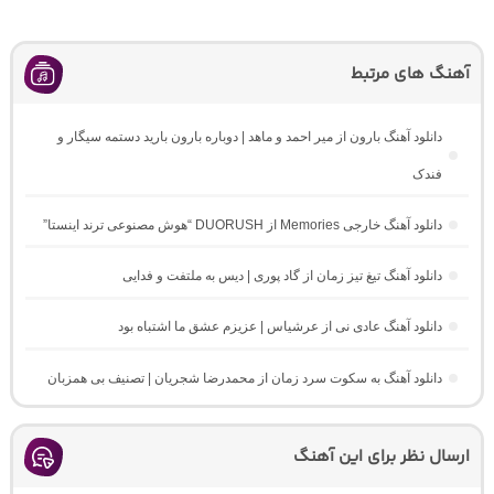
آهنگ های مرتبط
دانلود آهنگ بارون از میر احمد و ماهد | دوباره بارون بارید دستمه سیگار و
فندک
دانلود آهنگ خارجی Memories از DUORUSH “هوش مصنوعی ترند اینستا”
دانلود آهنگ تیغ تیز زمان از گاد پوری | دیس به ملتفت و فدایی
دانلود آهنگ عادی نی از عرشیاس | عزیزم عشق ما اشتباه بود
دانلود آهنگ به سکوت سرد زمان از محمدرضا شجریان | تصنیف بی همزبان
ارسال نظر برای این آهنگ