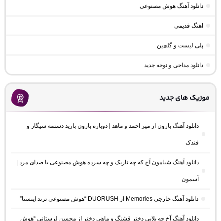
دانلود آهنگ هوش مصنوعی
اهنگ قدیمی
پلی لیست و گلچین
دانلود مداحی و نوحه جدید
موزیک های جدید
دانلود آهنگ بارون از میر احمد و ماهد | دوباره بارون بارید دستمه سیگار و
فندک
دانلود آهنگ شبامون آخ که چه تاریک و چه سرده هوش مصنوعی با صدای مرد |
آسمون
دانلود آهنگ خارجی Memories از DUORUSH “هوش مصنوعی ترند اینستا”
دانلود آهنگ آخ چه بلایی دختر قشنگ و ماهی دختر از محسن لرستانی “هوش