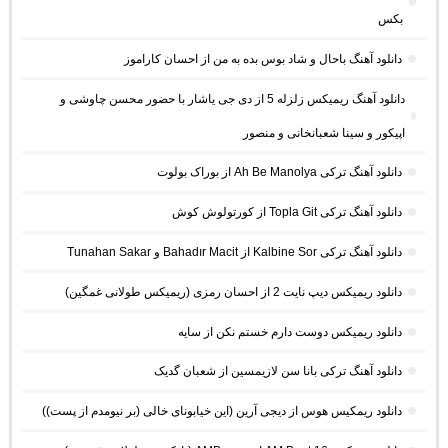
بکس
دانلود آهنگ باحال و شاد بوس بده به من از احسان کاراموز
دانلود آهنگ ریمیکس زلزله 5 از دی جی یاشار با حضور محسن چاوشی و
اپیکور و سینا شعبانخانی و منصور
دانلود آهنگ ترکی Ah Be Manolya از بوراک بولوت
دانلود آهنگ ترکی Topla Git از کورتولوش کوش
دانلود آهنگ ترکی Kalbine Sor از Bahadır Macit و Tunahan Sakar
دانلود ریمیکس دیپ نایت 2 از احسان رمزی (ریمیکس طولانی غمگین)
دانلود ریمیکس دوست دارم خستم نکن از سایه
دانلود آهنگ ترکی بانا سن لازیمسین از شعبان گدیک
دانلود ریمکیس هوس از دیجی آرین (این خیابونای خالی (بر نیومدم از پست))