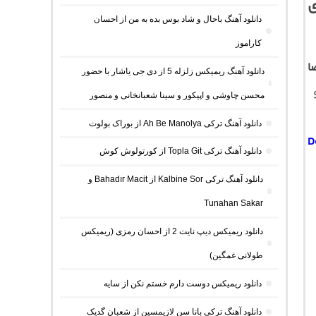
ی
دانلود آهنگ باحال و شاد بوس بده به من از احسان
کاراموز
ا
دانلود آهنگ ریمیکس زلزله 5 از دی جی یاشار با حضور
با کیفیت اصلی 320 و
محسن چاوشی و اپیکور و سینا شعبانخانی و منصور
دانلود آهنگ ترکی Ah Be Manolya از بوراک بولوت
D
دانلود آهنگ ترکی Topla Git از کورتولوش کوش
دانلود آهنگ ترکی Kalbine Sor از Bahadır Macit و
Tunahan Sakar
دانلود ریمیکس دیپ نایت 2 از احسان رمزی (ریمیکس
طولانی غمگین)
دانلود ریمیکس دوست دارم خستم نکن از سایه
دانلود آهنگ ترکی بانا سن لازیمسین از شعبان گدیک