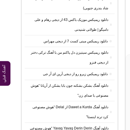
شاد بندری جنوبی)
دانلود ریمیکس موزیک باکس 43 از دیجی رهام و علی
دامیگو | طولانی شنیدنی
دانلود ریمیکس مینی کست 7 از دیجی مهراس
دانلود ریمیکس سیتیزن دل پاکتم من با آهنگ ترکی دختر
از دیجی فنزو
آهنگ قبلی
دانلود ریمیکس زیرو رو از دیجی آرین ای آر جی
دانلود آهنگ بشکن بشکنه جون بابا بشکن از آریانا “هوش
مصنوعی با صدای زن”
دانلود آهنگ Dawet a Kurda از Delal “هوش مصنوعی
کرد ترند اینستا”
دانلود آهنگ Yavaş Yavaş Derin Derin “هوش مصنوعی