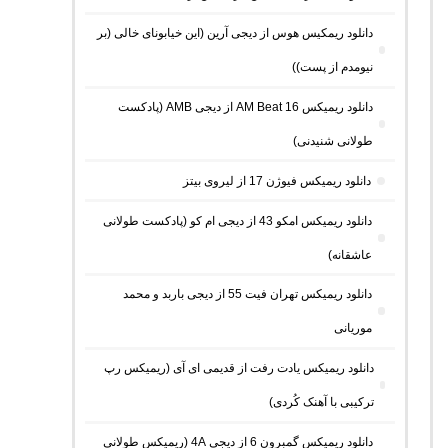
دانلود ریمکیس هوس از دیجی آرین (این خیابونای خالی (بر
نیومدم از پست))
دانلود ریمیکس AM Beat 16 از دیجی AMB (پادکست
طولانی شنیدنی)
دانلود ریمیکس فیوژن 17 از لیروی بیتز
دانلود ریمیکس امکو 43 از دیجی ام کو (پادکست طولانی
عاشقانه)
دانلود ریمیکس تهران فیت 55 از دیجی باربد و محمد
موریانی
دانلود ریمیکس یادت رفت از قدیمی ای آی (ریمیکس رپ
ترکیبی با آهنک کُردی)
دانلود ریمیکس گمبرون 6 از دیجی 4A (ریمیکس طولانی