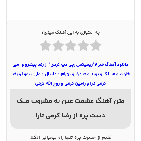
چه امتیازی به این آهنگ میدی؟
دانلود آهنگ قبر 9″ریمیکس رپی دپ کردی” از رضا پیشرو و امیر
خلوت و مسلک و نوید و صادق و بهرام و دانیال و علی سورنا و رضا
کرمی تارا و رامین کرمی و روح الله کرمی
متن آهنگ عشقت عین یه مشروب فیک
دست پره از رضا کرمی تارا
ﻗﻠﺒﻢ از ﺣﺴﺮت ﭘﺮه ﺗﻨﻬﺎ راه ﺑﻴﺨﻴﺎﻟﻰ اﻟﻜﻠﻪ