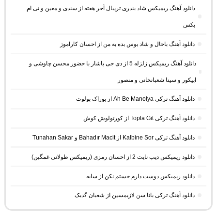
دانلود آهنگ ریمیکس شاد بندری تریبال آخر هفته از سندی و معین و تی ام
بکس
دانلود آهنگ باحال و شاد بوس بده به من از احسان کاراموز
دانلود آهنگ ریمیکس زلزله 5 از دی جی یاشار با حضور محسن چاوشی و
اپیکور و سینا شعبانخانی و منصور
دانلود آهنگ ترکی Ah Be Manolya از بوراک بولوت
دانلود آهنگ ترکی Topla Git از کورتولوش کوش
دانلود آهنگ ترکی Kalbine Sor از Bahadır Macit و Tunahan Sakar
دانلود ریمیکس دیپ نایت 2 از احسان رمزی (ریمیکس طولانی غمگین)
دانلود ریمیکس دوست دارم خستم نکن از سایه
دانلود آهنگ ترکی بانا سن لازیمسین از شعبان گدیک