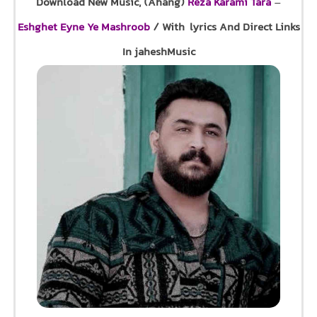
Download New Music, (Ahang)
Reza Karami Tara
–
Eshghet Eyne Ye Mashroob
/ With lyrics And Direct Links
In jaheshMusic