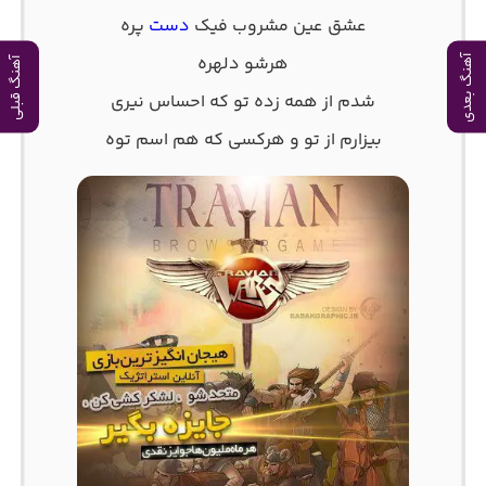
ﻋﺸﻖ ﻋﻴﻦ ﻣﺸﺮوب ﻓﻴﮏ
دﺳﺖ
ﭘﺮه
ﻫﺮﺷﻮ دﻟﻬﺮه
آهنگ بعدی
آهنگ قبلی
ﺷﺪم از ﻫﻤﻪ زده ﺗﻮ ﻛﻪ اﺣﺴﺎس ﻧﻴﺮی
ﺑﻴﺰارم از ﺗﻮ و ﻫﺮﻛﺴﻰ ﻛﻪ ﻫﻢ اﺳﻢ ﺗﻮه