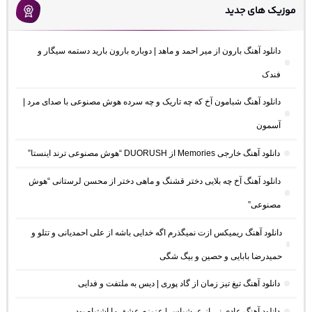
موزیک های جدید
دانلود آهنگ بارون از میر احمد و ماهد | دوباره بارون بارید دستمه سیگار و
فندک
دانلود آهنگ شبامون آخ که چه تاریک و چه سرده هوش مصنوعی با صدای مرد |
آسمون
دانلود آهنگ خارجی Memories از DUORUSH “هوش مصنوعی ترند اینستا”
دانلود آهنگ آخ چه بلایی دختر قشنگ و ماهی دختر از محسن لرستانی “هوش
مصنوعی”
دانلود آهنگ ریمیکس ازت نمیگذرم اگه خدایی باشه از علی احمدیانی و تتلو و
حمیدرضا بابایی و حصین و بیگ شگی
دانلود آهنگ تیغ تیز زمان از گاد پوری | دیس به ملتفت و فدایی
دانلود آهنگ عادی نی از عرشیاس | عزیزم عشق ما اشتباه بود