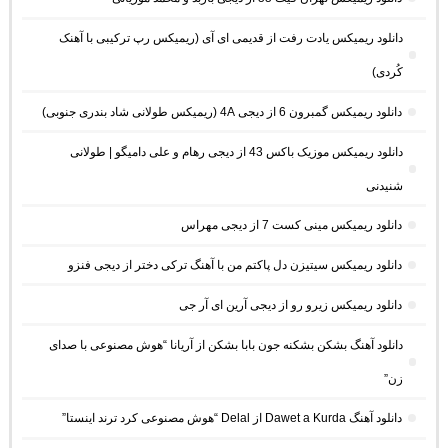
دانلود ریمیکس یادت رفت از قدیمی ای آی (ریمیکس رپ ترکیبی با آهنک
کُردی)
دانلود ریمیکس گمبرون 6 از دیجی 4A (ریمیکس طولانی شاد بندری جنوبی)
دانلود ریمیکس موزیک باکس 43 از دیجی رهام و علی دامیگو | طولانی
شنیدنی
دانلود ریمیکس مینی کست 7 از دیجی مهراس
دانلود ریمیکس سیتیزن دل پاکتم من با آهنگ ترکی دختر از دیجی فنزو
دانلود ریمیکس زیرو رو از دیجی آرین ای آر جی
دانلود آهنگ بشکن بشکنه جون بابا بشکن از آریانا “هوش مصنوعی با صدای
زن”
دانلود آهنگ Dawet a Kurda از Delal “هوش مصنوعی کرد ترند اینستا”