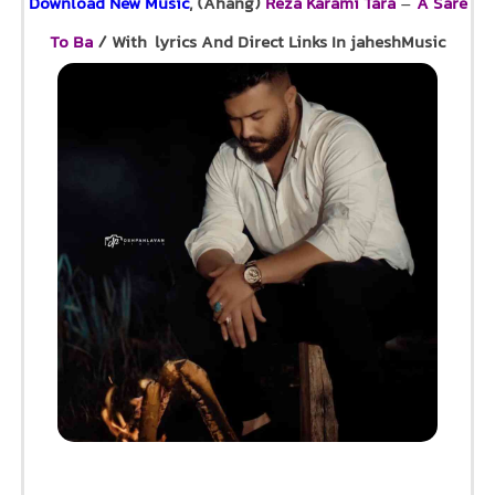
Download New Music
, (Ahang)
Reza Karami Tara
–
A Sare
To Ba
/ With lyrics And Direct Links In jaheshMusic