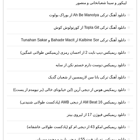
اپیکور و سینا شعبانخانی و منصور
دانلود آهنگ ترکی Ah Be Manolya از بوراک بولوت
دانلود آهنگ ترکی Topla Git از کورتولوش کوش
دانلود آهنگ ترکی Kalbine Sor از Bahadır Macit و Tunahan Sakar
دانلود ریمیکس دیپ نایت 2 از احسان رمزی (ریمیکس طولانی غمگین)
دانلود ریمیکس دوست دارم خستم نکن از سایه
دانلود آهنگ ترکی بانا سن لازیمسین از شعبان گدیک
دانلود ریمکیس هوس از دیجی آرین (این خیابونای خالی (بر نیومدم از پست))
دانلود ریمیکس AM Beat 16 از دیجی AMB (پادکست طولانی شنیدنی)
دانلود ریمیکس فیوژن 17 از لیروی بیتز
دانلود ریمیکس امکو 43 از دیجی ام کو (پادکست طولانی عاشقانه)
دانلود ریمیکس تهران فیت 55 از دیجی باربد و محمد موریانی