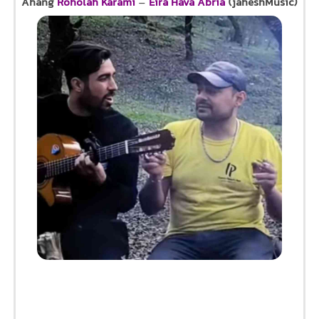
Ahang
Roholah Karami
–
Eira Hava Abria
(jaheshMusic)