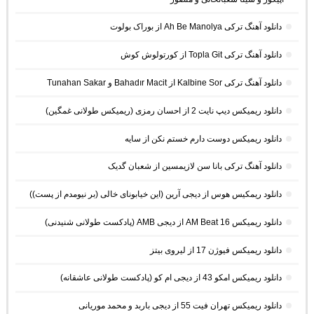
دانلود آهنگ ترکی Ah Be Manolya از بوراک بولوت
دانلود آهنگ ترکی Topla Git از کورتولوش کوش
دانلود آهنگ ترکی Kalbine Sor از Bahadır Macit و Tunahan Sakar
دانلود ریمیکس دیپ نایت 2 از احسان رمزی (ریمیکس طولانی غمگین)
دانلود ریمیکس دوست دارم خستم نکن از سایه
دانلود آهنگ ترکی بانا سن لازیمسین از شعبان گدیک
دانلود ریمکیس هوس از دیجی آرین (این خیابونای خالی (بر نیومدم از پست))
دانلود ریمیکس AM Beat 16 از دیجی AMB (پادکست طولانی شنیدنی)
دانلود ریمیکس فیوژن 17 از لیروی بیتز
دانلود ریمیکس امکو 43 از دیجی ام کو (پادکست طولانی عاشقانه)
دانلود ریمیکس تهران فیت 55 از دیجی باربد و محمد موریانی