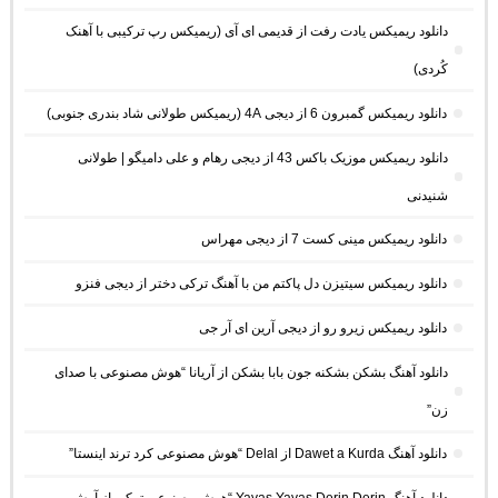
دانلود ریمیکس یادت رفت از قدیمی ای آی (ریمیکس رپ ترکیبی با آهنک
کُردی)
دانلود ریمیکس گمبرون 6 از دیجی 4A (ریمیکس طولانی شاد بندری جنوبی)
دانلود ریمیکس موزیک باکس 43 از دیجی رهام و علی دامیگو | طولانی
شنیدنی
دانلود ریمیکس مینی کست 7 از دیجی مهراس
دانلود ریمیکس سیتیزن دل پاکتم من با آهنگ ترکی دختر از دیجی فنزو
دانلود ریمیکس زیرو رو از دیجی آرین ای آر جی
دانلود آهنگ بشکن بشکنه جون بابا بشکن از آریانا “هوش مصنوعی با صدای
زن”
دانلود آهنگ Dawet a Kurda از Delal “هوش مصنوعی کرد ترند اینستا”