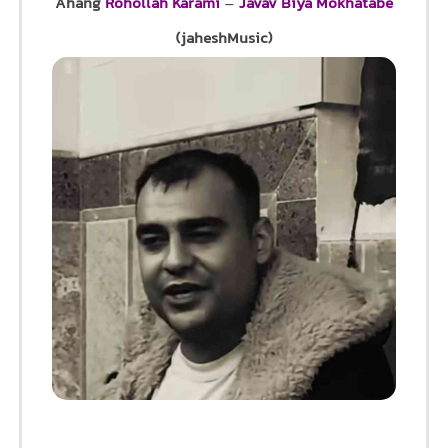
Ahang
Rohollah Karami
–
Javav Biya Mokhatabe
(jaheshMusic)