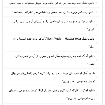
دانلود آهنگ چی اومد سر من که قول داده بودم “هوش مصنوعی با صدای مرد”
دانلود ریمیکس ریورب 4 از دیجی معین و میشاموزیکز “طولانی احساسی”
دانلود ریمیکس جای زخم از ایمان حاجی نژاد و آرین ای آر جی “رپی ترکی
کردی”
دانلود آهنگ Havası Yeter از Alisch Music “ترکی ترند جدید اینستا برای
ریلز”
دانلود آهنگ ﻗﺪم ﭼﻪ رﻳﺰه ﻣﻴﺰه ﻣﻴﮕﻦ اﻃﻮار ﻣﻴﺮﻳﺰه از آرمین نصرتی “ترند
اینستا”
دانلود آهنگ امشب مثل هر شب دوباره برات گریه کردم (کجایی) از فرووال
“هوش مصنوعی با صدای زن”
دانلود آهنگ در کارگه کوزه گری رفتم دوش از آریانا “هوش مصنوعی با صدای
زن خیام خوانی بوشهری”