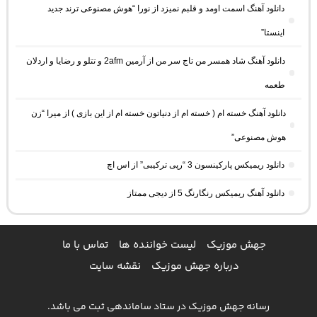
دانلود آهنگ اسمت اومد و قلبم نمیزد از نورا “هوش مصنوعی ترند جدید
اینستا”
دانلود آهنگ شاد همسر من تاج سر من از آرمین 2afm و تتلو و رضایا و اردلان
طعمه
دانلود آهنگ خسته ام ( خسته ام از دنیاتون خسته ام از این بازی ) از میرا “زن
هوش مصنوعی”
دانلود ریمیکس پارکینسون 3 “رپی ترکیبی” از اس اچ
دانلود آهنگ ریمیکس رنگارنگ 5 از دیجی ممتاز
جهش موزیک
لیست خواننده ها
تماس با ما
درباره جهش موزیک
نقشه سایت
رسانه جهش موزیک در ستاد ساماندهی ثبت می باشد.