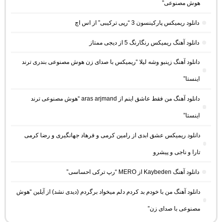
هوش مصنوعی”
دانلود ریمیکس پارکینسون 3 “رپی ترکیبی” از اس اچ
دانلود آهنگ ریمیکس رنگارنگ 5 از دیجی ممتاز
دانلود آهنگ زینبو وشه لیلا “ریمیکس با صدای زن هوش مصنوعی بندری ترند
اینستا”
دانلود آهنگ من فقط عاشق اینم از aras arjmand “هوش مصنوعی ترند
اینستا”
دانلود ریمیکس عشق ابدی از رامین کرمی و فرهاد جهانگیری و رضا کرمی
تارا و ناجی و پیشرو
دانلود آهنگ Kaybeden از MERO “رپ ترکی احساسی”
دانلود آهنگ من با خودم بد کردم دلم میخواد برگردم (دیدی نشد) از آیلین “هوش
مصنوعی با صدای زن”