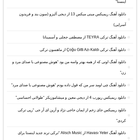
اینستا”
دانلود آهنگ ریمیکس مینی میکس 13 از دیجی آلیزو (سون بند و فریدون
آسرایی)
دانلود آهنگ ترکی TEYRA از مصطفی ججلی و آسمیناتا
دانلود آهنگ ترکی Çoğu Gitti Azı Kaldı از ماهسون ترکی
دانلود آهنگ اونی که از همه بهتر واسه من بود “هوش مصنوعی با صدای مرد و
زن”
دانلود آهنگ چی اومد سر من که قول داده بودم “هوش مصنوعی با صدای مرد”
دانلود ریمیکس ریورب 4 از دیجی معین و میشاموزیکز “طولانی احساسی”
دانلود ریمیکس جای زخم از ایمان حاجی نژاد و آرین ای آر جی “رپی ترکی
کردی”
دانلود آهنگ Havası Yeter از Alisch Music “ترکی ترند جدید اینستا برای