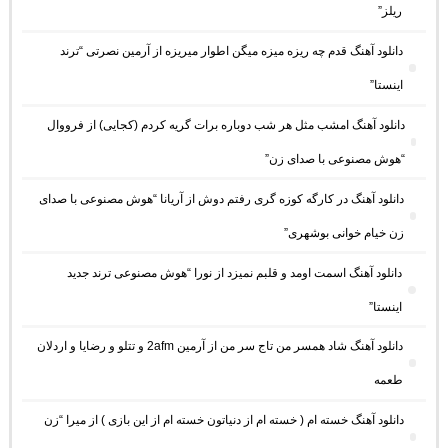
ریلز”
دانلود آهنگ ﻗﺪم ﭼﻪ رﻳﺰه ﻣﻴﺰه ﻣﻴﮕﻦ اﻃﻮار ﻣﻴﺮﻳﺰه از آرمین نصرتی “ترند
اینستا”
دانلود آهنگ امشب مثل هر شب دوباره برات گریه کردم (کجایی) از فرووال
“هوش مصنوعی با صدای زن”
دانلود آهنگ در کارگه کوزه گری رفتم دوش از آریانا “هوش مصنوعی با صدای
زن خیام خوانی بوشهری”
دانلود آهنگ اسمت اومد و قلبم نمیزد از نورا “هوش مصنوعی ترند جدید
اینستا”
دانلود آهنگ شاد همسر من تاج سر من از آرمین 2afm و تتلو و رضایا و اردلان
طعمه
دانلود آهنگ خسته ام ( خسته ام از دنیاتون خسته ام از این بازی ) از میرا “زن