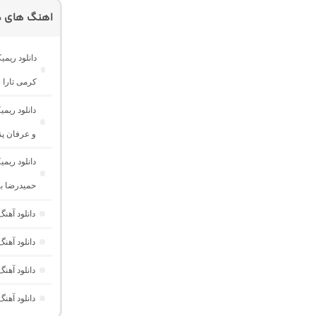
اهنگ های دی
کرمی تارا و
دانلود ری
و عرفان پند
حمیدرضا با
دانلود آهنگ اشک 3 “ریمیکس غمگین” از روح الله ک
دانلود آه
دانلود آهن
دانلود آهن