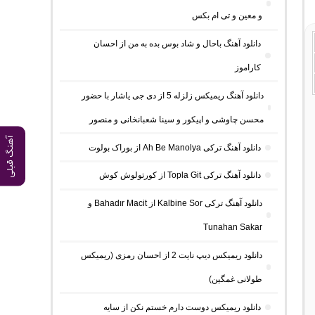
و معین و تی ام بکس
دانلود آهنگ باحال و شاد بوس بده به من از احسان
کاراموز
دانلود آهنگ ریمیکس زلزله 5 از دی جی یاشار با حضور
محسن چاوشی و اپیکور و سینا شعبانخانی و منصور
آهنگ قبلی
دانلود آهنگ ترکی Ah Be Manolya از بوراک بولوت
دانلود آهنگ ترکی Topla Git از کورتولوش کوش
دانلود آهنگ ترکی Kalbine Sor از Bahadır Macit و
Tunahan Sakar
دانلود ریمیکس دیپ نایت 2 از احسان رمزی (ریمیکس
طولانی غمگین)
دانلود ریمیکس دوست دارم خستم نکن از سایه