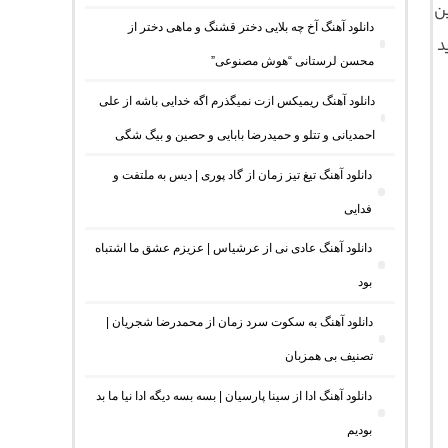
ن
دانلود آهنگ آخ چه بلایی دختر قشنگ و ماهی دختر از
د
محسن لرستانی “هوش مصنوعی”
دانلود آهنگ ریمیکس ازت نمیگذرم اگه خدایی باشه از علی
احمدیانی و تتلو و حمیدرضا بابایی و حصین و بیگ شگی
دانلود آهنگ تیغ تیز زمان از گاد پوری | دیس به ملتفت و
فدایی
دانلود آهنگ عادی نی از عرشیاس | عزیزم عشق ما اشتباه
بود
دانلود آهنگ به سکوت سرد زمان از محمدرضا شجریان |
تصنیف بی همزبان
دانلود آهنگ ادا از سینا پارسیان | بسه بسه دیگه ادا نیا ما بد
بودیم