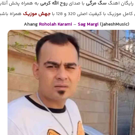
 رایگان اهنگ
سگ مرگی
با صدای
روح الله کرمی
به همراه پخش آنلای
امل موزیک با کیفیت اصلی 320 و 128 با
جهش موزیک
همراه باشی
Ahang
Roholah Karami
–
Sag Margi
(jaheshMusic)