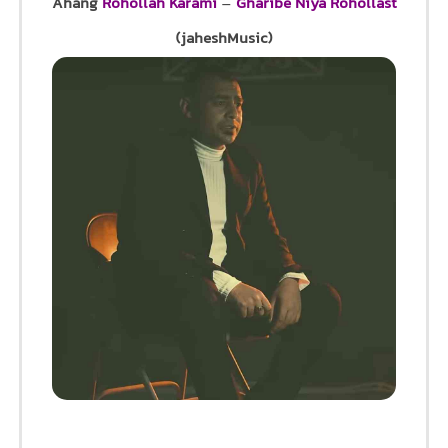
Ahang
Rohollah Karami
–
Gharibe Niya Rohollast
(jaheshMusic)