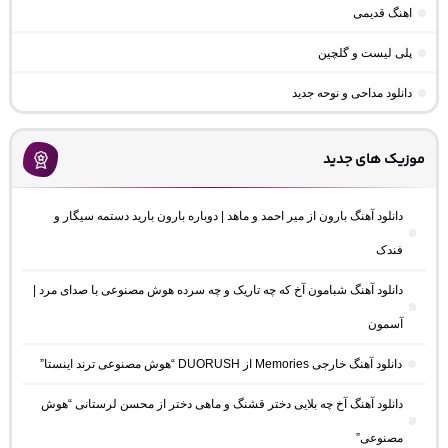
اهنگ قدیمی
پلی لیست و گلچین
دانلود مداحی و نوحه جدید
موزیک های جدید
دانلود آهنگ بارون از میر احمد و ماهد | دوباره بارون بارید دستمه سیگار و
فندک
دانلود آهنگ شبامون آخ که چه تاریک و چه سرده هوش مصنوعی با صدای مرد |
آسمون
دانلود آهنگ خارجی Memories از DUORUSH “هوش مصنوعی ترند اینستا”
دانلود آهنگ آخ چه بلایی دختر قشنگ و ماهی دختر از محسن لرستانی “هوش
مصنوعی”