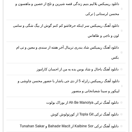
دانلود ریمیکس بلالیم بنیم زندگی قصه شیرین و تلخ از حصین و ماهسون و
محسن لرستانی | ترکی
دانلود آهنگ ریمیکس سر اینکه حرفاشو کم کنم گوش از بیگ شگی و سامی
لون و ناجی و طاهاس
دانلود آهنگ ریمیکس شاد بندری تریبال آخر هفته از سندی و معین و تی ام
بکس
دانلود آهنگ باحال و شاد بوس بده به من از احسان کاراموز
دانلود آهنگ ریمیکس زلزله 5 از دی جی یاشار با حضور محسن چاوشی و
اپیکور و سینا شعبانخانی و منصور
دانلود آهنگ ترکی Ah Be Manolya از بوراک بولوت
دانلود آهنگ ترکی Topla Git از کورتولوش کوش
دانلود آهنگ ترکی Kalbine Sor از Bahadır Macit و Tunahan Sakar