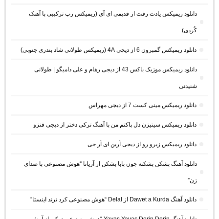
دانلود ریمیکس یادت رفت از قدیمی ای آی (ریمیکس رپ ترکیبی با آهنک
کُردی)
دانلود ریمیکس گمبرون 6 از دیجی 4A (ریمیکس طولانی شاد بندری جنوبی)
دانلود ریمیکس موزیک باکس 43 از دیجی رهام و علی دامیگو | طولانی
شنیدنی
دانلود ریمیکس مینی کست 7 از دیجی مهراس
دانلود ریمیکس سیتیزن دل پاکتم من با آهنگ ترکی دختر از دیجی فنزو
دانلود ریمیکس زیرو رو از دیجی آرین ای آر جی
دانلود آهنگ بشکن بشکنه جون بابا بشکن از آریانا “هوش مصنوعی با صدای
زن”
دانلود آهنگ Dawet a Kurda از Delal “هوش مصنوعی کرد ترند اینستا”