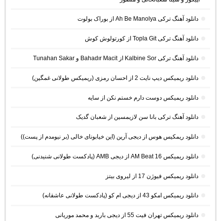
دانلود آهنگ ترکی Ah Be Manolya از بوراک بولوت
دانلود آهنگ ترکی Topla Git از کورتولوش کوش
دانلود آهنگ ترکی Kalbine Sor از Bahadır Macit و Tunahan Sakar
دانلود ریمیکس دیپ نایت 2 از احسان رمزی (ریمیکس طولانی غمگین)
دانلود ریمیکس دوست دارم خستم نکن از سایه
دانلود آهنگ ترکی بانا سن لازیمسین از شعبان گدیک
دانلود ریمکیس هوس از دیجی آرین (این خیابونای خالی (بر نیومدم از پست))
دانلود ریمیکس AM Beat 16 از دیجی AMB (پادکست طولانی شنیدنی)
دانلود ریمیکس فیوژن 17 از لیروی بیتز
دانلود ریمیکس امکو 43 از دیجی ام کو (پادکست طولانی عاشقانه)
دانلود ریمیکس تهران فیت 55 از دیجی باربد و محمد موریانی