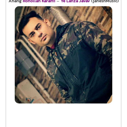
Ahang
Rohollah Karami
–
Ye Lahza Javav
(jaheshMusic)