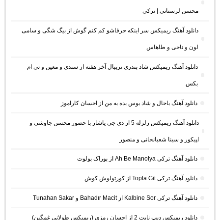
محسن لرستانی | ترکی
دانلود آهنگ ریمیکس سر اینکه حرفاشو کم کنم گوش از بیگ شگی و سامی
لون و ناجی و طاهاس
دانلود آهنگ ریمیکس شاد بندری تریبال آخر هفته از سندی و معین و تی ام
بکس
دانلود آهنگ باحال و شاد بوس بده به من از احسان کاراموز
دانلود آهنگ ریمیکس زلزله 5 از دی جی یاشار با حضور محسن چاوشی و
اپیکور و سینا شعبانخانی و منصور
دانلود آهنگ ترکی Ah Be Manolya از بوراک بولوت
دانلود آهنگ ترکی Topla Git از کورتولوش کوش
دانلود آهنگ ترکی Kalbine Sor از Bahadır Macit و Tunahan Sakar
دانلود ریمیکس دیپ نایت 2 از احسان رمزی (ریمیکس طولانی غمگین)