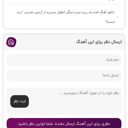
دانلود آهنگ ﻗﺪم ﭼﻪ رﻳﺰه ﻣﻴﺰه ﻣﻴﮕﻦ اﻃﻮار ﻣﻴﺮﻳﺰه از آرمین نصرتی “ترند
اینستا”
ارسال نظر برای این آهنگ
ثبت نظر
نظری برای این آهنگ ارسال نشده، شما اولین نظر باشید