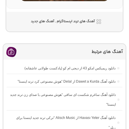
آهنگ های ترند اینستاگرام , آهنگ های جدید
آهنگ های مرتبط
دانلود ریمیکس امکو 43 از دیجی ام کو (پادکست طولانی عاشقانه)
دانلود آهنگ Dawet a Kurda از Delal “هوش مصنوعی کرد ترند اینستا”
دانلود آهنگ ساغرم شکست ای ساقی “هوش مصنوعی با صدای زن ترند جدید
اینستا”
دانلود آهنگ Havası Yeter از Alisch Music “ترکی ترند جدید اینستا برای
ریلز”