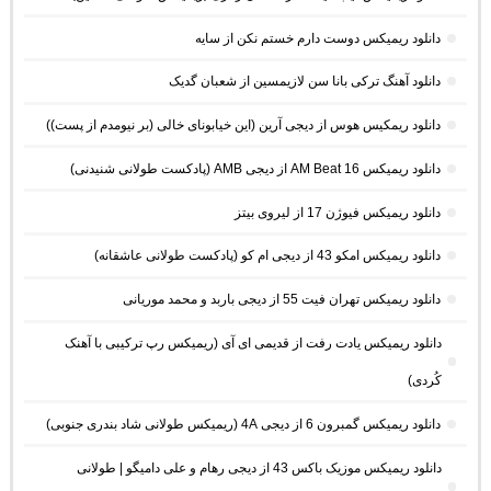
دانلود ریمیکس دوست دارم خستم نکن از سایه
دانلود آهنگ ترکی بانا سن لازیمسین از شعبان گدیک
دانلود ریمکیس هوس از دیجی آرین (این خیابونای خالی (بر نیومدم از پست))
دانلود ریمیکس AM Beat 16 از دیجی AMB (پادکست طولانی شنیدنی)
دانلود ریمیکس فیوژن 17 از لیروی بیتز
دانلود ریمیکس امکو 43 از دیجی ام کو (پادکست طولانی عاشقانه)
دانلود ریمیکس تهران فیت 55 از دیجی باربد و محمد موریانی
دانلود ریمیکس یادت رفت از قدیمی ای آی (ریمیکس رپ ترکیبی با آهنک
کُردی)
دانلود ریمیکس گمبرون 6 از دیجی 4A (ریمیکس طولانی شاد بندری جنوبی)
دانلود ریمیکس موزیک باکس 43 از دیجی رهام و علی دامیگو | طولانی