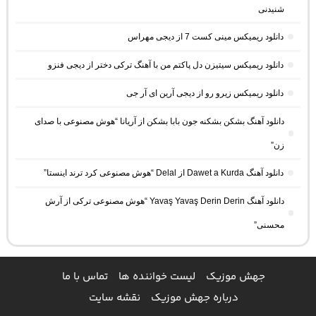
شنیدنی
دانلود ریمیکس مینی کست 7 از دیجی مهراس
دانلود ریمیکس سیتیزن دل پاکتم من با آهنگ ترکی دختر از دیجی فنزو
دانلود ریمیکس زیرو رو از دیجی آرین ای آر جی
دانلود آهنگ بشکن بشکنه جون بابا بشکن از آریانا “هوش مصنوعی با صدای
زن”
دانلود آهنگ Dawet a Kurda از Delal “هوش مصنوعی کرد ترند اینستا”
دانلود آهنگ Yavaş Yavaş Derin Derin “هوش مصنوعی ترکی از آرش
محسنی”
جهش موزیک
لیست خواننده ها
تماس با ما
درباره جهش موزیک
نقشه سایت