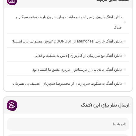
دانلود آهنگ بارون از میر احمد و ماهد | دوباره بارون بارید دستمه سیگار و
فندک
دانلود آهنگ خارجی Memories از DUORUSH “هوش مصنوعی ترند اینستا”
دانلود آهنگ تیغ تیز زمان از گاد پوری | دیس به ملتفت و فدایی
دانلود آهنگ عادی نی از عرشیاس | عزیزم عشق ما اشتباه بود
دانلود آهنگ به سکوت سرد زمان از محمدرضا شجریان | تصنیف بی همزبان
ارسال نظر برای این آهنگ