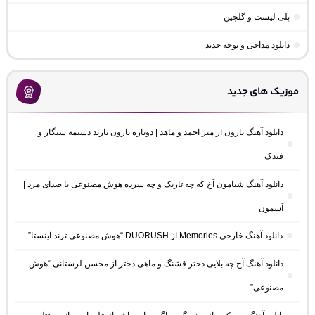
پلی لیست و گلچین
دانلود مداحی و نوحه جدید
موزیک های جدید
دانلود آهنگ بارون از میر احمد و ماهد | دوباره بارون بارید دستمه سیگار و
فندک
دانلود آهنگ شبامون آخ که چه تاریک و چه سرده هوش مصنوعی با صدای مرد |
آسمون
دانلود آهنگ خارجی Memories از DUORUSH “هوش مصنوعی ترند اینستا”
دانلود آهنگ آخ چه بلایی دختر قشنگ و ماهی دختر از محسن لرستانی “هوش
مصنوعی”