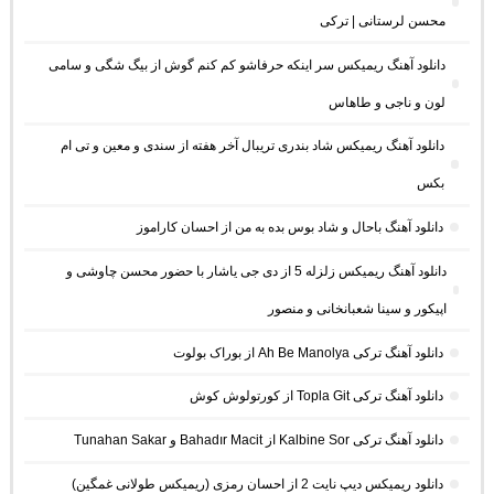
محسن لرستانی | ترکی
دانلود آهنگ ریمیکس سر اینکه حرفاشو کم کنم گوش از بیگ شگی و سامی
لون و ناجی و طاهاس
دانلود آهنگ ریمیکس شاد بندری تریبال آخر هفته از سندی و معین و تی ام
بکس
دانلود آهنگ باحال و شاد بوس بده به من از احسان کاراموز
دانلود آهنگ ریمیکس زلزله 5 از دی جی یاشار با حضور محسن چاوشی و
اپیکور و سینا شعبانخانی و منصور
دانلود آهنگ ترکی Ah Be Manolya از بوراک بولوت
دانلود آهنگ ترکی Topla Git از کورتولوش کوش
دانلود آهنگ ترکی Kalbine Sor از Bahadır Macit و Tunahan Sakar
دانلود ریمیکس دیپ نایت 2 از احسان رمزی (ریمیکس طولانی غمگین)