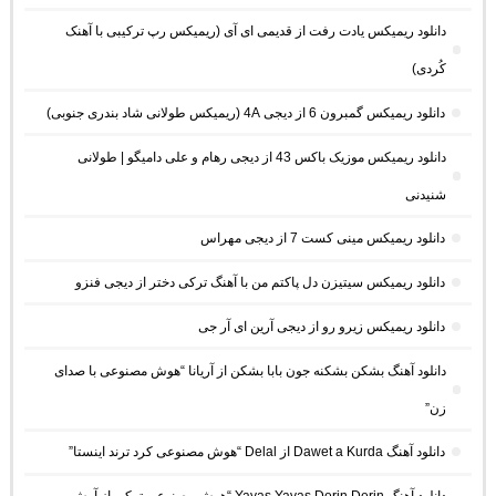
دانلود ریمیکس یادت رفت از قدیمی ای آی (ریمیکس رپ ترکیبی با آهنک
کُردی)
دانلود ریمیکس گمبرون 6 از دیجی 4A (ریمیکس طولانی شاد بندری جنوبی)
دانلود ریمیکس موزیک باکس 43 از دیجی رهام و علی دامیگو | طولانی
شنیدنی
دانلود ریمیکس مینی کست 7 از دیجی مهراس
دانلود ریمیکس سیتیزن دل پاکتم من با آهنگ ترکی دختر از دیجی فنزو
دانلود ریمیکس زیرو رو از دیجی آرین ای آر جی
دانلود آهنگ بشکن بشکنه جون بابا بشکن از آریانا “هوش مصنوعی با صدای
زن”
دانلود آهنگ Dawet a Kurda از Delal “هوش مصنوعی کرد ترند اینستا”