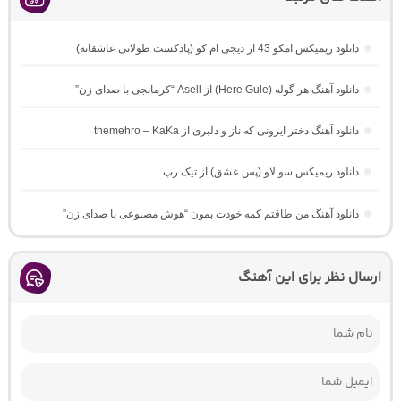
دانلود ریمیکس امکو 43 از دیجی ام کو (پادکست طولانی عاشقانه)
دانلود آهنگ هر گوله (Here Gule) از Asell “کرمانجی با صدای زن”
دانلود آهنگ دختر ایرونی که ناز و دلبری از themehro – KaKa
دانلود ریمیکس سو لاو (پس عشق) از تیک رپ
دانلود آهنگ من طاقتم کمه خودت بمون “هوش مصنوعی با صدای زن”
ارسال نظر برای این آهنگ