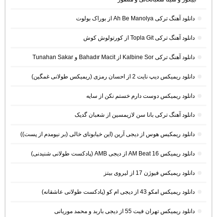
دانلود آهنگ ترکی Ah Be Manolya از بوراک بولوت
دانلود آهنگ ترکی Topla Git از کورتولوش کوش
دانلود آهنگ ترکی Kalbine Sor از Bahadır Macit و Tunahan Sakar
دانلود ریمیکس دیپ نایت 2 از احسان رمزی (ریمیکس طولانی غمگین)
دانلود ریمیکس دوست دارم خستم نکن از سایه
دانلود آهنگ ترکی بانا سن لازیمسین از شعبان گدیک
دانلود ریمکیس هوس از دیجی آرین (این خیابونای خالی (بر نیومدم از پست))
دانلود ریمیکس AM Beat 16 از دیجی AMB (پادکست طولانی شنیدنی)
دانلود ریمیکس فیوژن 17 از لیروی بیتز
دانلود ریمیکس امکو 43 از دیجی ام کو (پادکست طولانی عاشقانه)
دانلود ریمیکس تهران فیت 55 از دیجی باربد و محمد موریانی