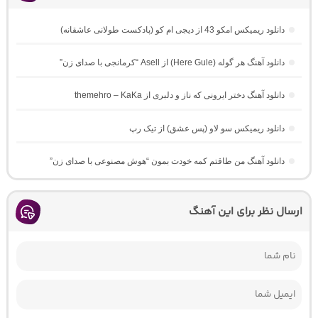
دانلود ریمیکس امکو 43 از دیجی ام کو (پادکست طولانی عاشقانه)
دانلود آهنگ هر گوله (Here Gule) از Asell “کرمانجی با صدای زن”
دانلود آهنگ دختر ایرونی که ناز و دلبری از themehro – KaKa
دانلود ریمیکس سو لاو (پس عشق) از تیک رپ
دانلود آهنگ من طاقتم کمه خودت بمون “هوش مصنوعی با صدای زن”
ارسال نظر برای این آهنگ