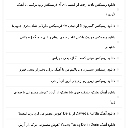
دانلود ریمیکس یادت رفت از قدیمی ای آی (ریمیکس رپ ترکیبی با آهنک
کُردی)
دانلود ریمیکس گمبرون 6 از دیجی 4A (ریمیکس طولانی شاد بندری جنوبی)
دانلود ریمیکس موزیک باکس 43 از دیجی رهام و علی دامیگو | طولانی
شنیدنی
دانلود ریمیکس مینی کست 7 از دیجی مهراس
دانلود ریمیکس سیتیزن دل پاکتم من با آهنگ ترکی دختر از دیجی فنزو
دانلود ریمیکس زیرو رو از دیجی آرین ای آر جی
دانلود آهنگ بشکن بشکنه جون بابا بشکن از آریانا “هوش مصنوعی با صدای
زن”
دانلود آهنگ Dawet a Kurda از Delal “هوش مصنوعی کرد ترند اینستا”
دانلود آهنگ Yavaş Yavaş Derin Derin “هوش مصنوعی ترکی از آرش