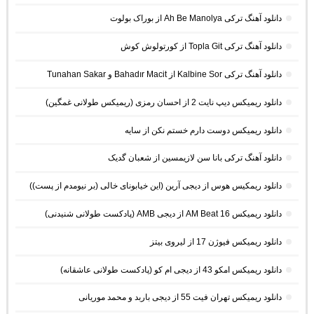
دانلود آهنگ ترکی Ah Be Manolya از بوراک بولوت
دانلود آهنگ ترکی Topla Git از کورتولوش کوش
دانلود آهنگ ترکی Kalbine Sor از Bahadır Macit و Tunahan Sakar
دانلود ریمیکس دیپ نایت 2 از احسان رمزی (ریمیکس طولانی غمگین)
دانلود ریمیکس دوست دارم خستم نکن از سایه
دانلود آهنگ ترکی بانا سن لازیمسین از شعبان گدیک
دانلود ریمکیس هوس از دیجی آرین (این خیابونای خالی (بر نیومدم از پست))
دانلود ریمیکس AM Beat 16 از دیجی AMB (پادکست طولانی شنیدنی)
دانلود ریمیکس فیوژن 17 از لیروی بیتز
دانلود ریمیکس امکو 43 از دیجی ام کو (پادکست طولانی عاشقانه)
دانلود ریمیکس تهران فیت 55 از دیجی باربد و محمد موریانی