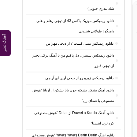
شاد بندری جنوبی)
دانلود ریمیکس موزیک باکس 43 از دیجی رهام و علی
دامیگو | طولانی شنیدنی
آهنگ قبلی
دانلود ریمیکس مینی کست 7 از دیجی مهراس
دانلود ریمیکس سیتیزن دل پاکتم من با آهنگ ترکی دختر
از دیجی فنزو
دانلود ریمیکس زیرو رو از دیجی آرین ای آر جی
دانلود آهنگ بشکن بشکنه جون بابا بشکن از آریانا “هوش
مصنوعی با صدای زن”
دانلود آهنگ Dawet a Kurda از Delal “هوش مصنوعی
کرد ترند اینستا”
دانلود آهنگ Yavaş Yavaş Derin Derin “هوش مصنوعی