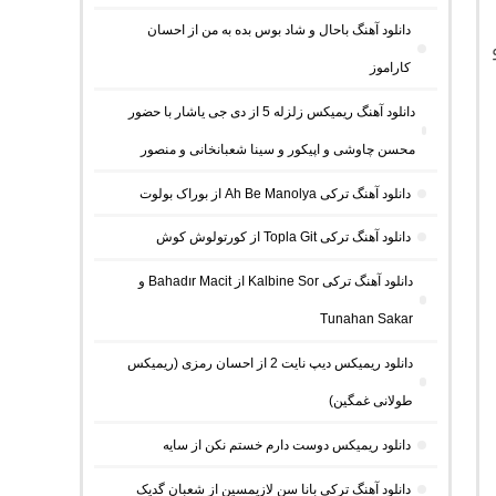
دانلود آهنگ باحال و شاد بوس بده به من از احسان
ک با کیفیت اصلی 320 و
کاراموز
دانلود آهنگ ریمیکس زلزله 5 از دی جی یاشار با حضور
محسن چاوشی و اپیکور و سینا شعبانخانی و منصور
دانلود آهنگ ترکی Ah Be Manolya از بوراک بولوت
دانلود آهنگ ترکی Topla Git از کورتولوش کوش
دانلود آهنگ ترکی Kalbine Sor از Bahadır Macit و
Tunahan Sakar
دانلود ریمیکس دیپ نایت 2 از احسان رمزی (ریمیکس
طولانی غمگین)
دانلود ریمیکس دوست دارم خستم نکن از سایه
دانلود آهنگ ترکی بانا سن لازیمسین از شعبان گدیک