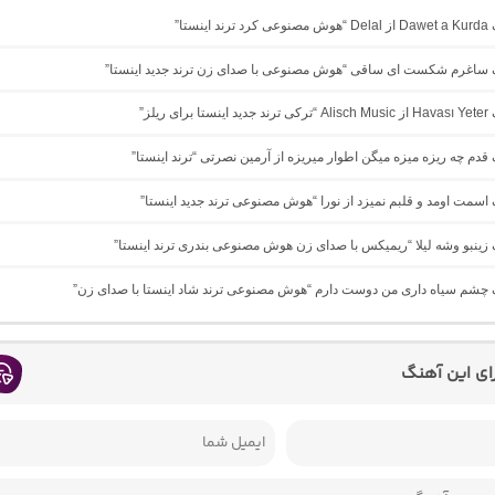
ینستا”
نگ ساغرم شکست ای ساقی “هوش مصنوعی با صدای زن ترند جدید اینستا”
ی ریلز”
گ ﻗﺪم ﭼﻪ رﻳﺰه ﻣﻴﺰه ﻣﻴﮕﻦ اﻃﻮار ﻣﻴﺮﻳﺰه از آرمین نصرتی “ترند اینستا”
گ اسمت اومد و قلبم نمیزد از نورا “هوش مصنوعی ترند جدید اینستا”
گ زینبو وشه لیلا “ریمیکس با صدای زن هوش مصنوعی بندری ترند اینستا”
گ چشم سیاه داری من دوست دارم “هوش مصنوعی ترند شاد اینستا با صدای زن”
رای این آهنگ