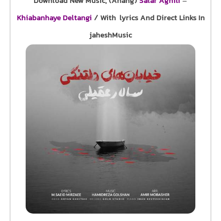
Download New Music, (Ahang)
Salar Aghili
–
Khiabanhaye Deltangi
/ With lyrics And Direct Links In
jaheshMusic