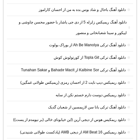
دانلود آهنگ باحال و شاد بوس بده به من از احسان کاراموز
دانلود آهنگ ریمیکس زلزله 5 از دی جی یاشار با حضور محسن چاوشی و
اپیکور و سینا شعبانخانی و منصور
دانلود آهنگ ترکی Ah Be Manolya از بوراک بولوت
دانلود آهنگ ترکی Topla Git از کورتولوش کوش
دانلود آهنگ ترکی Kalbine Sor از Bahadır Macit و Tunahan Sakar
دانلود ریمیکس دیپ نایت 2 از احسان رمزی (ریمیکس طولانی غمگین)
دانلود ریمیکس دوست دارم خستم نکن از سایه
دانلود آهنگ ترکی بانا سن لازیمسین از شعبان گدیک
دانلود ریمکیس هوس از دیجی آرین (این خیابونای خالی (بر نیومدم از پست))
دانلود ریمیکس AM Beat 16 از دیجی AMB (پادکست طولانی شنیدنی)