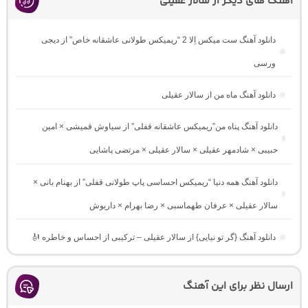
اهنگ های دیگر از سالار عقیلی
دانلود آهنگ ست میکس اِلا 2 “ریمیکس طولانی عاشقانه خاص” از دیجی
ورسی
دانلود آهنگ ماه من از سالار عقیلی
دانلود آهنگ پناه من”ریمیکس عاشقانه قفلی” از سیاوش قمیشی × امین
حبیبی × شادمهر عقیلی × سالار عقیلی × مرتضی پاشایی
دانلود آهنگ همه دنیا “ریمیکس احساسی پاپ طولانی قفلی” از بهنام بانی ×
سالار عقیلی × عرفان طهماسبی × رضا بهرام × داریوش
دانلود آهنگ {گر تو نیایی} از سالار عقیلی – ترکیبی از احساس و خاطره 🎻
ارسال نظر برای این آهنگ