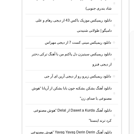
شاد بندری جنوبی)
دانلود ریمیکس موزیک باکس 43 از دیجی رهام و علی
دامیگو | طولانی شنیدنی
دانلود ریمیکس مینی کست 7 از دیجی مهراس
دانلود ریمیکس سیتیزن دل پاکتم من با آهنگ ترکی دختر
از دیجی فنزو
دانلود ریمیکس زیرو رو از دیجی آرین ای آر جی
دانلود آهنگ بشکن بشکنه جون بابا بشکن از آریانا “هوش
مصنوعی با صدای زن”
دانلود آهنگ Dawet a Kurda از Delal “هوش مصنوعی
کرد ترند اینستا”
دانلود آهنگ Yavaş Yavaş Derin Derin “هوش مصنوعی