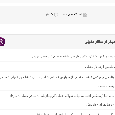
آهنگ های جدید
0 نظر
گر از سالار عقیلی
 “ریمیکس طولانی عاشقانه خاص” از دیجی ورسی
گ ماه من از سالار عقیلی
گ پناه من”ریمیکس عاشقانه قفلی” از سیاوش قمیشی × امین حبیبی × شادمهر عقیلی × سالار
رتضی پاشایی
گ همه دنیا “ریمیکس احساسی پاپ طولانی قفلی” از بهنام بانی × سالار عقیلی × عرفان
 رضا بهرام × داریوش
گ {گر تو نیایی} از سالار عقیلی – ترکیبی از احساس و خاطره 🎻