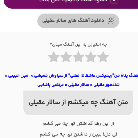
دانلود آهنگ با کیفیت عالی (128)
دانلود آهنگ های سالار عقیلی
چه امتیازی به این آهنگ میدی؟
آهنگ پناه من”ریمیکس عاشقانه قفلی” از سیاوش قمیشی × امین حبیبی ×
شادمهر عقیلی × سالار عقیلی × مرتضی پاشایی
متن آهنگ چه میکشم از سالار عقیلی
از این رها گذاشتن تو، چه می کشم
ای دل! ببین ز داشتن تو، چه می کشم