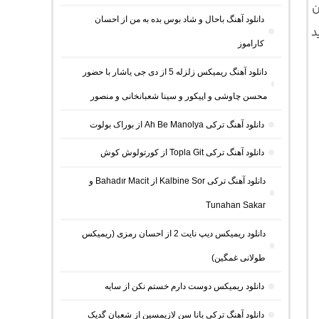
ن
دانلود آهنگ باحال و شاد بوس بده به من از احسان
د
کاراموز
دانلود آهنگ ریمیکس زلزله 5 از دی جی یاشار با حضور
محسن چاوشی و اپیکور و سینا شعبانخانی و منصور
دانلود آهنگ ترکی Ah Be Manolya از بوراک بولوت
دانلود آهنگ ترکی Topla Git از کورتولوش کوش
دانلود آهنگ ترکی Kalbine Sor از Bahadır Macit و
Tunahan Sakar
دانلود ریمیکس دیپ نایت 2 از احسان رمزی (ریمیکس
طولانی غمگین)
دانلود ریمیکس دوست دارم خستم نکن از سایه
دانلود آهنگ ترکی بانا سن لازیمسین از شعبان گدیک