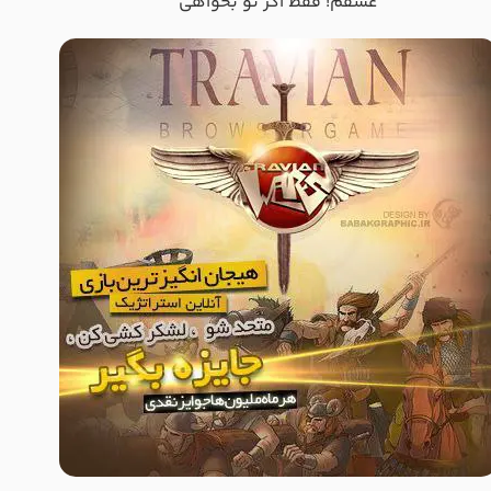
عشقم! فقط اگر تو بخواهی