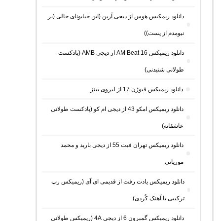
دانلود ریمکیس هوس از دیجی آرین (این خیابونای خالی (بر
نیومدم از پست))
دانلود ریمیکس AM Beat 16 از دیجی AMB (پادکست
طولانی شنیدنی)
دانلود ریمیکس فیوژن 17 از لیروی بیتز
دانلود ریمیکس امکو 43 از دیجی ام کو (پادکست طولانی
عاشقانه)
دانلود ریمیکس تهران فیت 55 از دیجی باربد و محمد
موریانی
دانلود ریمیکس یادت رفت از قدیمی ای آی (ریمیکس رپ
ترکیبی با آهنک کُردی)
دانلود ریمیکس گمبرون 6 از دیجی 4A (ریمیکس طولانی